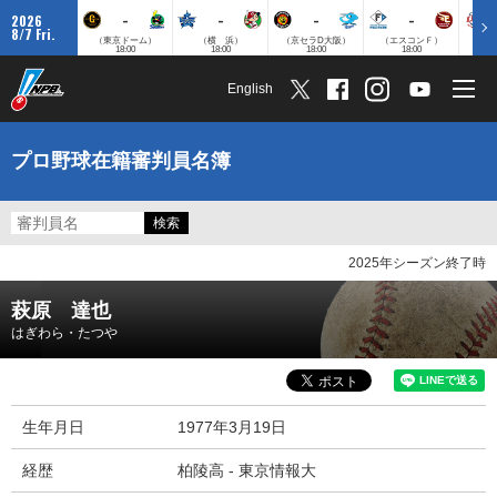
-
-
-
-
2026
8/7 Fri.
（東京ドーム）
（横 浜）
（京セラD大阪）
（エスコンＦ）
（
18:00
18:00
18:00
18:00
English
プロ野球在籍審判員名簿
2025年シーズン終了時
萩原 達也
はぎわら・たつや
生年月日
1977年3月19日
経歴
柏陵高 - 東京情報大