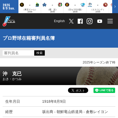
-
-
-
-
2026
8/9 Sun.
（東京ドーム）
（横 浜）
（京セラD大阪）
（エスコンＦ）
（
14:00
18:00
18:00
14:00
English
プロ野球在籍審判員名簿
2025年シーズン終了時
沖 克已
おき・かつみ
生年月日
1918年8月9日
経歴
坂出商 - 朝鮮竜山鉄道局 - 倉敷レイヨン