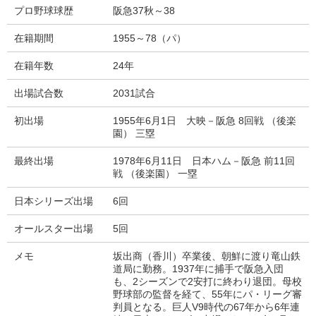
プロ野球球歴
阪急37秋～38
在籍期間
1955～78（パ）
在籍年数
24年
出場試合数
2031試合
初出場
1955年6月1日 大映－阪急 8回戦 （後楽
園） 三塁
最終出場
1978年6月11日 日本ハム－阪急 前11回
戦 （後楽園） 一塁
日本シリーズ出場
6回
オールスター出場
5回
メモ
坂出商（香川）卒業後、朝鮮に渡り竜山鉄
道局に勤務。1937年に捕手で阪急入団
も、2シーズンで2安打に終わり退団。母校
野球部の監督を経て、55年にパ・リーグ審
判員となる。巨人V9時代の67年から6年連