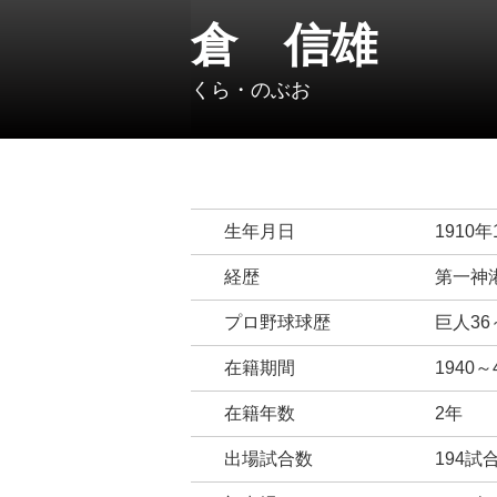
倉 信雄
くら・のぶお
生年月日
1910年
経歴
第一神港
プロ野球球歴
巨人36
在籍期間
1940～
在籍年数
2年
出場試合数
194試