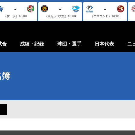
-
-
-
（横 浜）
18:00
（京セラD大阪）
18:00
（エスコンＦ）
18:00
試合
成績・記録
球団・選手
日本代表
ニ
名簿