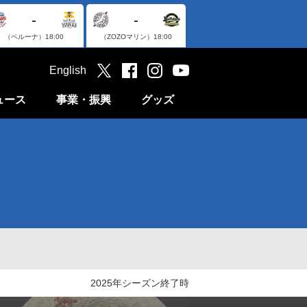
-
-
（ベルーナ）
18:00
（ZOZOマリン）
18:00
English
ュース
事業・振興
グッズ
2025年シーズン終了時