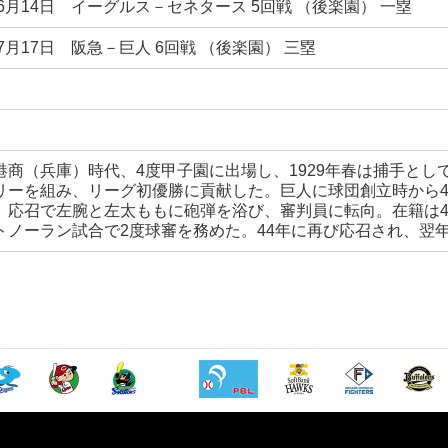
年6月14日 イーグルス－セネタース 5回戦 （後楽園） 一塁
年7月17日 阪急－巨人 6回戦 （後楽園） 三塁
港商（兵庫）時代、4度甲子園に出場し、1929年春は捕手と
リーを組み、リーグ初優勝に貢献した。巨人に球団創立時から4
。応召で左腕と左太ももに砲弾を浴び、審判員に転向。在籍は4
トノーラン試合で2度球審を務めた。44年に再び応召され、翌年