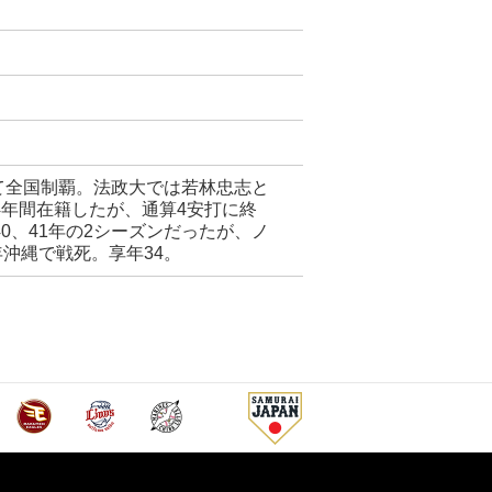
して全国制覇。法政大では若林忠志と
年間在籍したが、通算4安打に終
0、41年の2シーズンだったが、ノ
沖縄で戦死。享年34。