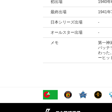
初出場
1940
最終出場
1941
日本シリーズ出場
-
オールスター出場
-
メモ
第一神
バッテ
わった
ーヒッ