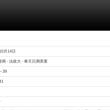
10月14日
商 - 法政大 - 奉天日満実業
～39
41
合