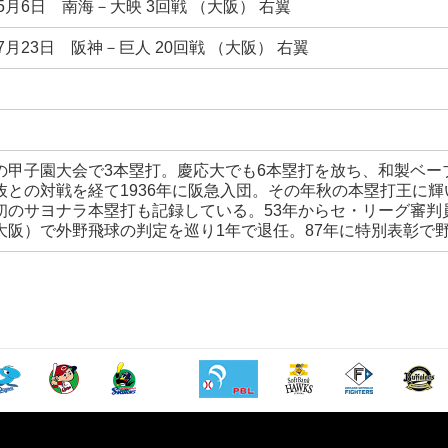
年5月6日 南海－大映 3回戦 （大阪） 右翼
年7月23日 阪神－巨人 20回戦 （大阪） 右翼
の甲子園大会で3本塁打。慶応大でも6本塁打を放ち、和製ベー
抜との対戦を経て1936年に阪急入団。その年秋の本塁打王に
初のサヨナラ本塁打も記録している。53年からセ・リーグ審判
大阪）で外野飛球の判定を巡り1年で退任。87年に特別表彰で