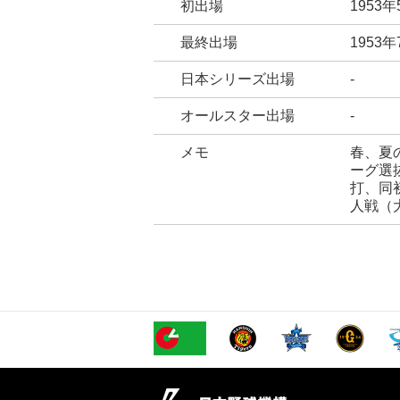
初出場
1953
最終出場
1953
日本シリーズ出場
-
オールスター出場
-
メモ
春、夏
ーグ選
打、同
人戦（