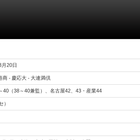
3月20日
商 - 慶応大 - 大連満倶
～40（38～40兼監）、名古屋42、43・産業44
（セ）