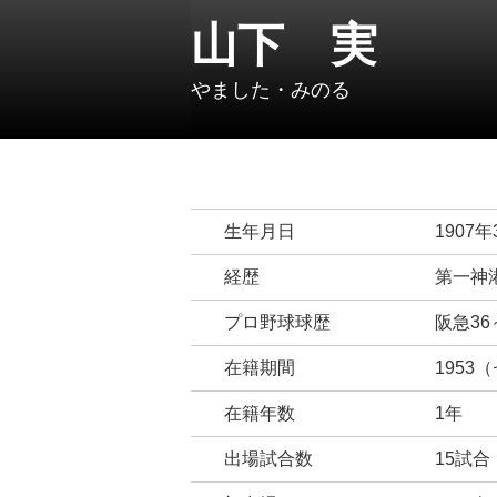
山下 実
やました・みのる
生年月日
1907年
経歴
第一神港
プロ野球球歴
阪急36
在籍期間
1953
在籍年数
1年
出場試合数
15試合