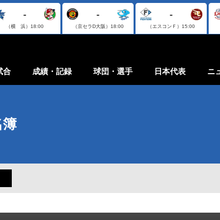
-
-
-
（横 浜）
18:00
（京セラD大阪）
18:00
（エスコンＦ）
15:00
試合
成績・記録
球団・選手
日本代表
ニ
名簿