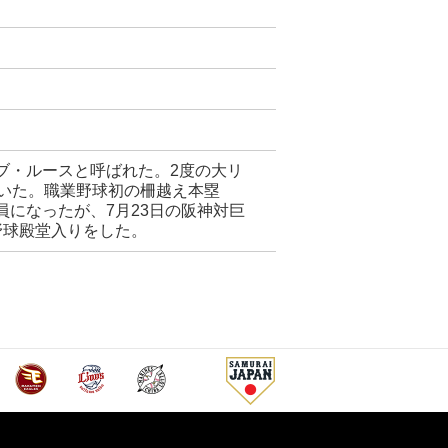
ブ・ルースと呼ばれた。2度の大リ
輝いた。職業野球初の柵越え本塁
員になったが、7月23日の阪神対巨
野球殿堂入りをした。