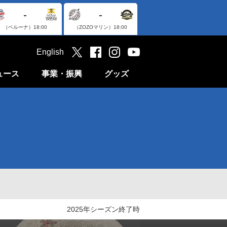
-
-
（ベルーナ）
18:00
（ZOZOマリン）
18:00
English
ュース
事業・振興
グッズ
2025年シーズン終了時