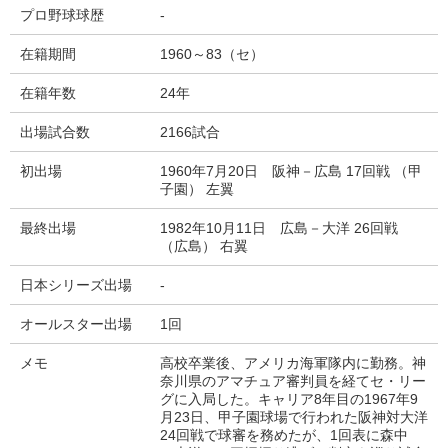
プロ野球球歴
-
在籍期間
1960～83（セ）
在籍年数
24年
出場試合数
2166試合
初出場
1960年7月20日 阪神－広島 17回戦 （甲
子園） 左翼
最終出場
1982年10月11日 広島－大洋 26回戦
（広島） 右翼
日本シリーズ出場
-
オールスター出場
1回
メモ
高校卒業後、アメリカ海軍隊内に勤務。神
奈川県のアマチュア審判員を経てセ・リー
グに入局した。キャリア8年目の1967年9
月23日、甲子園球場で行われた阪神対大洋
24回戦で球審を務めたが、1回表に森中