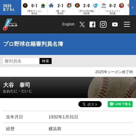
0-1
2-1
2-0
0-2
2026
8/7 Fri.
（東京ドーム）
（横 浜）
（京セラD大阪）
（エスコンＦ）
（
9回表
8回表
8回裏
8回裏
English
プロ野球在籍審判員名簿
2025年シーズン終了時
大谷 泰司
おおたに・たいじ
生年月日
1932年1月31日
経歴
横浜商