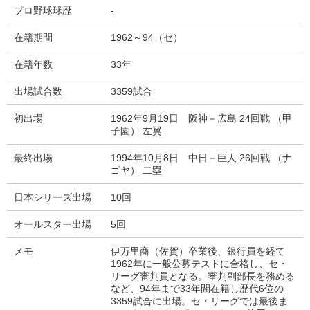
プロ野球球歴
-
在籍期間
1962～94（セ）
在籍年数
33年
出場試合数
3359試合
初出場
1962年9月19日 阪神－広島 24回戦 （甲
子園） 左翼
最終出場
1994年10月8日 中日－巨人 26回戦 （ナ
ゴヤ） 二塁
日本シリーズ出場
10回
オールスター出場
5回
メモ
伊万里商（佐賀）卒業後、銀行員を経て
1962年に一般公募テストに合格し、セ・
リーグ審判員となる。審判副部長を務める
など、94年まで33年間在籍し歴代6位の
3359試合に出場。セ・リーグでは最後ま