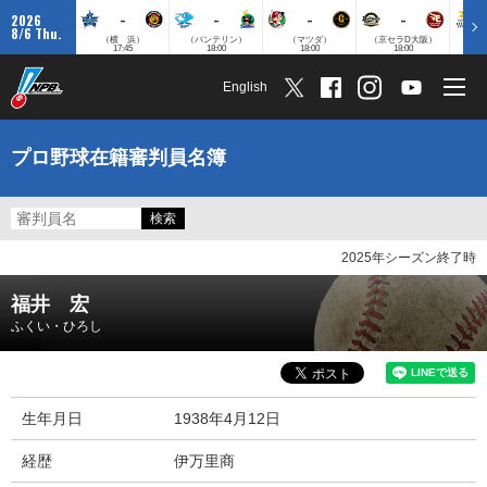
-
-
-
-
2026
8/6 Thu.
（横 浜）
（バンテリン）
（マツダ）
（京セラD大阪）
（みずほ
17:45
18:00
18:00
18:00
English
プロ野球在籍審判員名簿
2025年シーズン終了時
福井 宏
ふくい・ひろし
生年月日
1938年4月12日
経歴
伊万里商