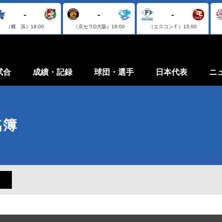
-
-
-
（横 浜）
18:00
（京セラD大阪）
18:00
（エスコンＦ）
15:00
試合
成績・記録
球団・選手
日本代表
ニ
名簿