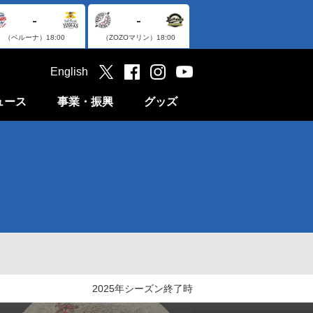
-
-
（ベルーナ）
18:00
（ZOZOマリン）
18:00
English
ュース
事業・振興
グッズ
2025年シーズン終了時