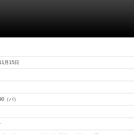
11月15日
～90（パ）
合