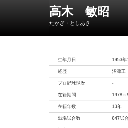
高木 敏昭
たかぎ・としあき
生年月日
1953年
経歴
沼津工
プロ野球球歴
-
在籍期間
1978
在籍年数
13年
出場試合数
847試