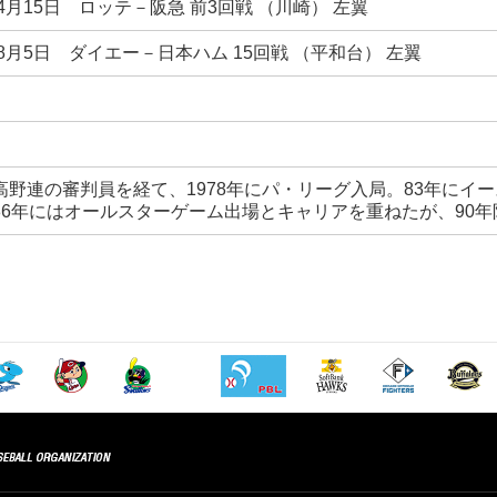
年4月15日 ロッテ－阪急 前3回戦 （川崎） 左翼
年8月5日 ダイエー－日本ハム 15回戦 （平和台） 左翼
高野連の審判員を経て、1978年にパ・リーグ入局。83年にイ
86年にはオールスターゲーム出場とキャリアを重ねたが、90