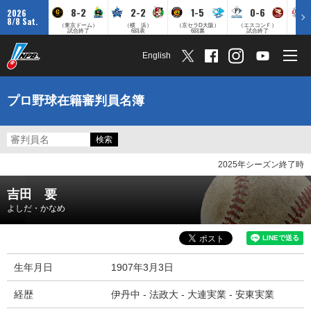
8-2
2-2
1-5
0-6
2026
8/8 Sat.
（東京ドーム）
（横 浜）
（京セラD大阪）
（エスコンＦ）
（
試合終了
6回表
6回裏
試合終了
English
プロ野球在籍審判員名簿
2025年シーズン終了時
吉田 要
よしだ・かなめ
生年月日
1907年3月3日
経歴
伊丹中 - 法政大 - 大連実業 - 安東実業