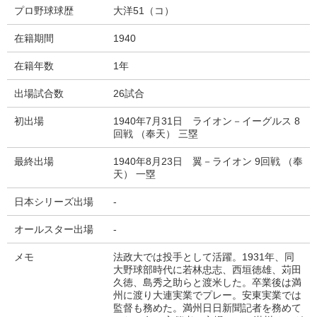
プロ野球球歴
大洋51（コ）
在籍期間
1940
在籍年数
1年
出場試合数
26試合
初出場
1940年7月31日 ライオン－イーグルス 8
回戦 （奉天） 三塁
最終出場
1940年8月23日 翼－ライオン 9回戦 （奉
天） 一塁
日本シリーズ出場
-
オールスター出場
-
メモ
法政大では投手として活躍。1931年、同
大野球部時代に若林忠志、西垣徳雄、苅田
久徳、島秀之助らと渡米した。卒業後は満
州に渡り大連実業でプレー。安東実業では
監督も務めた。満州日日新聞記者を務めて