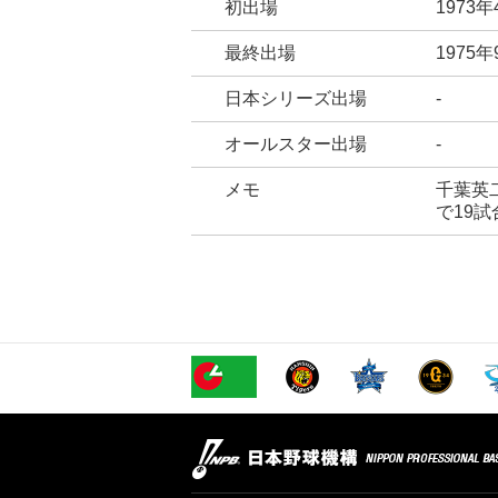
初出場
1973
最終出場
1975
日本シリーズ出場
-
オールスター出場
-
メモ
千葉英
で19