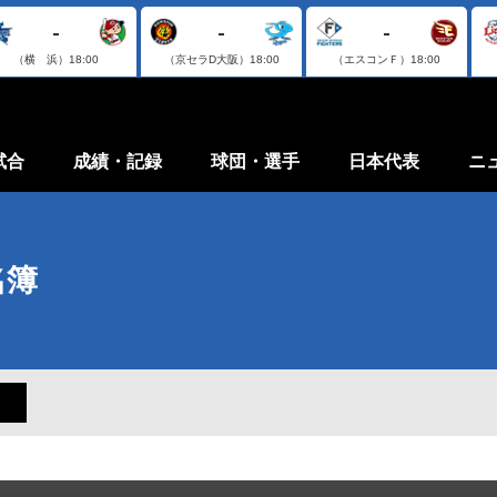
-
-
-
（横 浜）
18:00
（京セラD大阪）
18:00
（エスコンＦ）
18:00
試合
成績・記録
球団・選手
日本代表
ニ
名簿