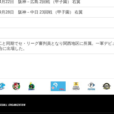
年4月22日 阪神－広島 2回戦 （甲子園） 右翼
年9月28日 阪神－中日 23回戦 （甲子園） 右翼
二と同期でセ・リーグ審判員となり関西地区に所属。一軍デビ
試合に出場した。