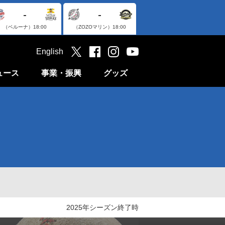
-
-
（ベルーナ）
18:00
（ZOZOマリン）
18:00
English
ュース
事業・振興
グッズ
2025年シーズン終了時