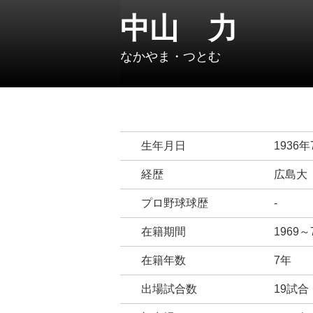
中山 力
なかやま・つとむ
生年月日
1936
経歴
広島大
プロ野球球歴
-
在籍期間
1969
在籍年数
7年
出場試合数
19試合