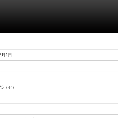
年7月1日
～75（セ）