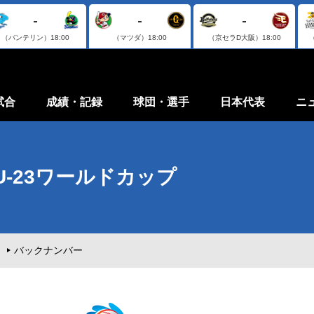
-
-
-
（バンテリン）
18:00
（マツダ）
18:00
（京セラD大阪）
18:00
試合
成績・記録
球団・選手
日本代表
ニ
 U-23ワールドカップ
バックナンバー