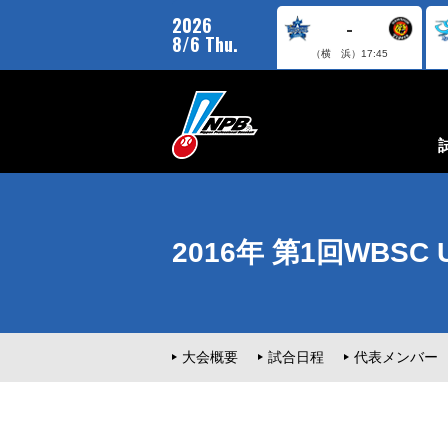
2026
-
8/6 Thu.
（横 浜）
17:45
2016年 第1回WBSC
大会概要
試合日程
代表メンバー