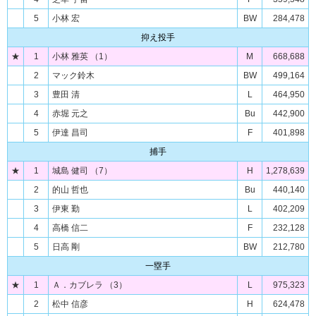
5
小林 宏
BW
284,478
抑え投手
★
1
小林 雅英 （1）
M
668,688
2
マック鈴木
BW
499,164
3
豊田 清
L
464,950
4
赤堀 元之
Bu
442,900
5
伊達 昌司
F
401,898
捕手
★
1
城島 健司 （7）
H
1,278,639
2
的山 哲也
Bu
440,140
3
伊東 勤
L
402,209
4
高橋 信二
F
232,128
5
日高 剛
BW
212,780
一塁手
★
1
Ａ．カブレラ （3）
L
975,323
2
松中 信彦
H
624,478