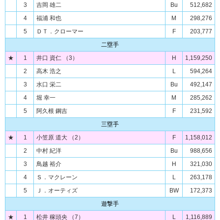
3
吉岡 雄二
Bu
512,682
4
福浦 和也
M
298,276
5
ＤＴ．クローマー
F
203,777
二塁手
★
1
井口 資仁 （3）
H
1,159,250
2
高木 浩之
L
594,264
3
水口 栄二
Bu
492,147
4
堀 幸一
M
285,262
5
阿久根 鋼吉
F
231,592
三塁手
★
1
小笠原 道大 （2）
F
1,158,012
2
中村 紀洋
Bu
988,656
3
鳥越 裕介
H
321,030
4
Ｓ．マクレーン
L
263,178
5
Ｊ．オーティズ
BW
172,373
遊撃手
★
1
松井 稼頭央 （7）
L
1,116,889