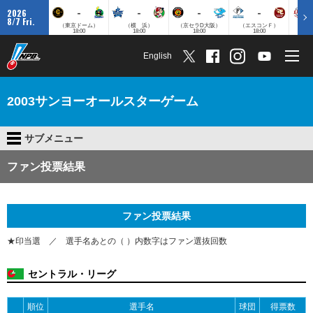
-
-
-
-
2026
8/7 Fri.
（東京ドーム）
（横 浜）
（京セラD大阪）
（エスコンＦ）
（
18:00
18:00
18:00
18:00
English
2003サンヨーオールスターゲーム
サブメニュー
ファン投票結果
ファン投票結果
★印当選 ／ 選手名あとの（ ）内数字はファン選抜回数
セントラル・リーグ
順位
選手名
球団
得票数