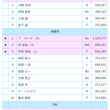
2
川崎 宗則
H
549,267
3
阿部 真宏
Bu
409,115
4
小坂 誠
M
360,407
5
金子 誠
F
251,904
外野手
★
1
Ｔ．ローズ （6）
Bu
1,329,273
★
2
谷 佳知 （3）
BW
899,161
★
3
坪井 智哉 （1）
F
840,285
4
村松 有人
H
701,919
5
和田 一浩
L
698,401
6
礒部 公一
Bu
508,745
7
大村 直之
Bu
488,998
8
柴原 洋
H
473,107
9
Ｐ．バルデス
H
355,203
10
森本 稀哲
F
323,805
DH