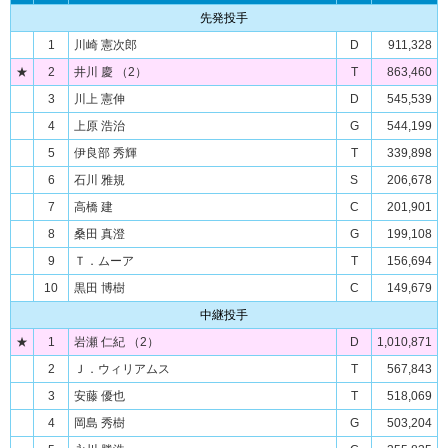
先発投手
1
川崎 憲次郎
D
911,328
★
2
井川 慶 （2）
T
863,460
3
川上 憲伸
D
545,539
4
上原 浩治
G
544,199
5
伊良部 秀輝
T
339,898
6
石川 雅規
S
206,678
7
高橋 建
C
201,901
8
桑田 真澄
G
199,108
9
Ｔ．ムーア
T
156,694
10
黒田 博樹
C
149,679
中継投手
★
1
岩瀬 仁紀 （2）
D
1,010,871
2
Ｊ．ウィリアムス
T
567,843
3
安藤 優也
T
518,069
4
岡島 秀樹
G
503,204