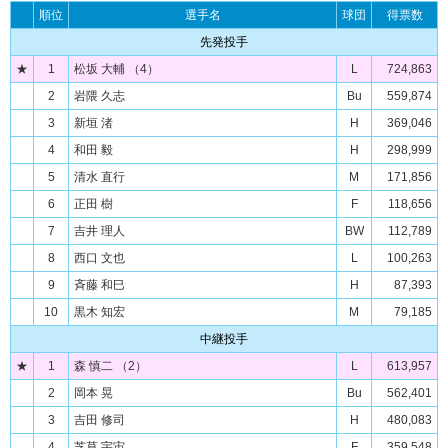
順位
選手名
球団
得票数
先発投手
★
1
松坂 大輔 （4）
L
724,863
2
岩隈 久志
Bu
559,874
3
新垣 渚
H
369,046
4
和田 毅
H
298,999
5
清水 直行
M
171,856
6
正田 樹
F
118,656
7
吉井 理人
BW
112,789
8
西口 文也
L
100,263
9
斉藤 和巳
H
87,393
10
黒木 知宏
M
79,185
中継投手
★
1
森 慎二 （2）
L
613,957
2
岡本 晃
Bu
562,401
3
吉田 修司
H
480,083
4
芝草 宇宙
F
359,548