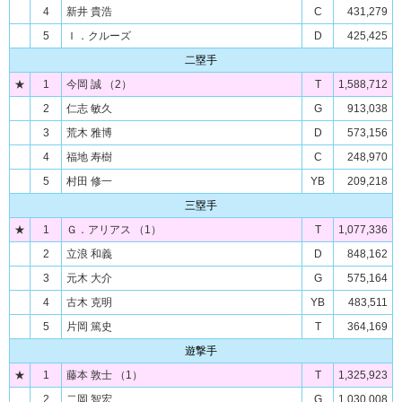
4
新井 貴浩
C
431,279
5
Ｉ．クルーズ
D
425,425
二塁手
★
1
今岡 誠 （2）
T
1,588,712
2
仁志 敏久
G
913,038
3
荒木 雅博
D
573,156
4
福地 寿樹
C
248,970
5
村田 修一
YB
209,218
三塁手
★
1
Ｇ．アリアス （1）
T
1,077,336
2
立浪 和義
D
848,162
3
元木 大介
G
575,164
4
古木 克明
YB
483,511
5
片岡 篤史
T
364,169
遊撃手
★
1
藤本 敦士 （1）
T
1,325,923
2
二岡 智宏
G
1,030,008