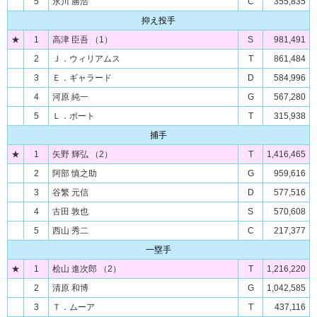
5
永川 勝浩
C
355,835
抑え投手
★
1
高津 臣吾 （1）
S
981,491
2
Ｊ．ウィリアムス
T
861,484
3
Ｅ．ギャラード
D
584,996
4
河原 純一
G
567,280
5
Ｌ．ポート
T
315,938
捕手
★
1
矢野 輝弘 （2）
T
1,416,465
2
阿部 慎之助
G
959,616
3
谷繁 元信
D
577,516
4
古田 敦也
S
570,608
5
西山 秀二
C
217,377
一塁手
★
1
桧山 進次郎 （2）
T
1,216,220
2
清原 和博
G
1,042,585
3
Ｔ．ムーア
T
437,116