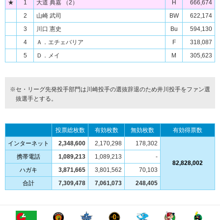
★
1
大道 典嘉 （2）
H
666,674
2
山崎 武司
BW
622,174
3
川口 憲史
Bu
594,130
4
Ａ．エチェバリア
F
318,087
5
Ｄ．メイ
M
305,623
※セ・リーグ先発投手部門は川崎投手の選抜辞退のため井川投手をファン選
抜選手とする。
投票総枚数
有効枚数
無効枚数
有効得票数
インターネット
2,348,600
2,170,298
178,302
携帯電話
1,089,213
1,089,213
-
82,828,002
ハガキ
3,871,665
3,801,562
70,103
合計
7,309,478
7,061,073
248,405