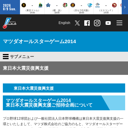
-
-
-
-
2026
8/9 Sun.
（東京ドーム）
（横 浜）
（京セラD大阪）
（エスコンＦ）
（
14:00
18:00
18:00
14:00
English
マツダオールスターゲーム2014
サブメニュー
東日本大震災復興支援
東日本大震災復興支援
マツダオールスターゲーム2014
東日本大震災復興支援ご招待企画について
プロ野球12球団および一般社団法人日本野球機構は東日本大震災復興支援の一
環といたしまして、マツダ株式会社のご協力のもと、マツダオールスターゲー