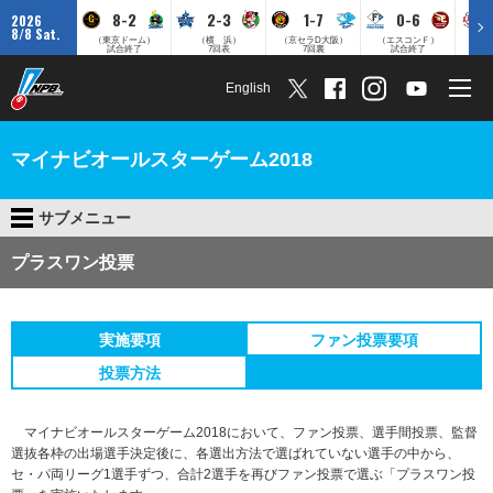
8-2
2-3
1-7
0-6
2026
8/8 Sat.
（東京ドーム）
（横 浜）
（京セラD大阪）
（エスコンＦ）
（
試合終了
7回表
7回裏
試合終了
English
マイナビオールスターゲーム2018
サブメニュー
プラスワン投票
実施要項
ファン投票要項
投票方法
マイナビオールスターゲーム2018において、ファン投票、選手間投票、監督
選抜各枠の出場選手決定後に、各選出方法で選ばれていない選手の中から、
セ・パ両リーグ1選手ずつ、合計2選手を再びファン投票で選ぶ「プラスワン投