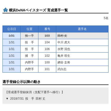
横浜DeNAベイスターズ 育成選手一覧
5名
公示日
位置
番号
選手名
1/31
投 手
103
田村 丈
1/31
投 手
104
中川 虎大
1/31
投 手
106
水野 滉也
1/31
捕 手
102
亀井 塔生
1/31
内野手
100
網谷 圭将
1/31
内野手
101
武白志
選手登録公示以降の動き
【育成選手登録抹消（支配下選手へ移行）】
▼
2018/7/31
投 手
田村 丈