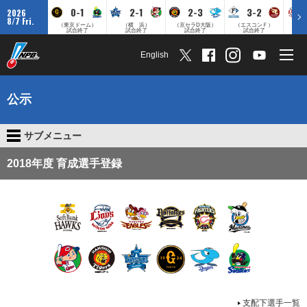
0-1
2-1
2-3
3-2
2026
8/7 Fri.
（東京ドーム）
（横 浜）
（京セラD大阪）
（エスコンＦ）
（
試合終了
試合終了
試合終了
試合終了
English
公示
サブメニュー
2018年度 育成選手登録
支配下選手一覧