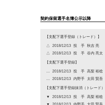
契約保留選手名簿公示以降
【支配下選手登録（トレード）】
△
2018/12/13
投 手
秋吉 亮
△
2018/12/13
投 手
谷内 亮太
【支配下選手登録】
…
2018/12/13
投 手
高梨 裕稔
…
2018/12/13
内野手
太田 賢吾
【支配下選手登録抹消（トレード）
▼
2018/12/13
投 手
高梨 裕稔
▼
2018/12/13
内野手
太田 賢吾