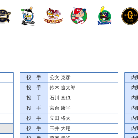
投 手
公文 克彦
内
投 手
鈴木 遼太郎
内
投 手
石川 直也
内
投 手
宮台 康平
内
投 手
立田 将太
内
投 手
玉井 大翔
内