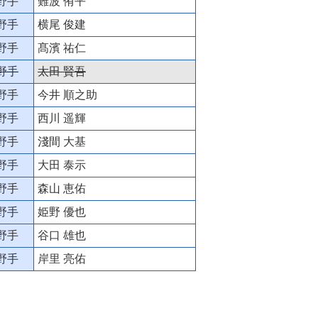
野手
難波 侑平
野手
横尾 俊建
野手
髙濱 祐仁
野手
太田 賢吾
野手
今井 順之助
野手
西川 遥輝
野手
淺間 大基
野手
大田 泰示
野手
森山 恵佑
野手
姫野 優也
野手
谷口 雄也
野手
岸里 亮佑