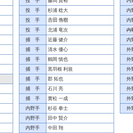
投 手
藤岡 貴裕
内
投 手
杉浦 稔大
内
投 手
𠮷田 侑樹
内
投 手
北浦 竜次
内
捕 手
近藤 健介
内
捕 手
清水 優心
外
捕 手
鶴岡 慎也
外
捕 手
黒羽根 利規
外
捕 手
郡 拓也
外
捕 手
石川 亮
外
捕 手
實松 一成
外
内野手
杉谷 拳士
外
内野手
田中 賢介
内野手
中田 翔