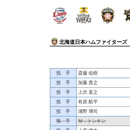
北海道日本ハムファイターズ
投 手
斎藤 佑樹
投 手
加藤 貴之
投 手
上沢 直之
投 手
有原 航平
投 手
浦野 博司
投 手
Ｍ．トンキン