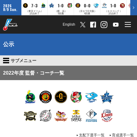
7-3
1-0
0-0
1-0
2026
8/9 Sun.
（東京ドーム）
（横 浜）
（京セラD大阪）
（エスコンＦ）
（
試合終了
5回裏
4回裏
試合終了
English
公示
サブメニュー
2022年度 監督・コーチ一覧
支配下選手一覧
育成選手一覧