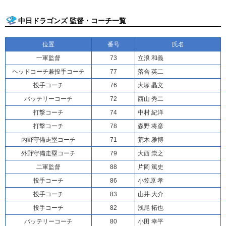
中日ドラゴンズ 監督・コーチ一覧
位置
番号
氏名
一軍監督
73
立浪 和義
ヘッドコーチ兼投手コーチ
77
落合 英二
投手コーチ
76
大塚 晶文
バッテリーコーチ
72
西山 秀二
打撃コーチ
74
中村 紀洋
打撃コーチ
78
森野 将彦
内野守備走塁コーチ
71
荒木 雅博
外野守備走塁コーチ
79
大西 崇之
二軍監督
88
片岡 篤史
投手コーチ
86
小笠原 孝
投手コーチ
83
山井 大介
投手コーチ
82
浅尾 拓也
バッテリーコーチ
80
小田 幸平