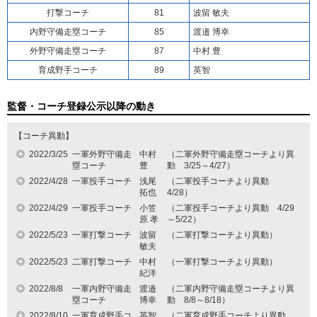
打撃コーチ
81
波留 敏夫
内野守備走塁コーチ
85
渡邉 博幸
外野守備走塁コーチ
87
中村 豊
育成野手コーチ
89
英智
監督・コーチ登録公示以降の動き
【コーチ異動】
◎
2022/3/25
一軍外野守備走
中村
（二軍外野守備走塁コーチより異
塁コーチ
豊
動 3/25～4/27）
◎
2022/4/28
一軍投手コーチ
浅尾
（二軍投手コーチより異動
拓也
4/28）
◎
2022/4/29
一軍投手コーチ
小笠
（二軍投手コーチより異動 4/29
原 孝
～5/22）
◎
2022/5/23
一軍打撃コーチ
波留
（二軍打撃コーチより異動）
敏夫
◎
2022/5/23
二軍打撃コーチ
中村
（一軍打撃コーチより異動）
紀洋
◎
2022/8/8
一軍内野守備走
渡邉
（二軍内野守備走塁コーチより異
塁コーチ
博幸
動 8/8～8/18）
◎
2022/8/10
一軍育成野手コ
英智
（二軍育成野手コーチより異動