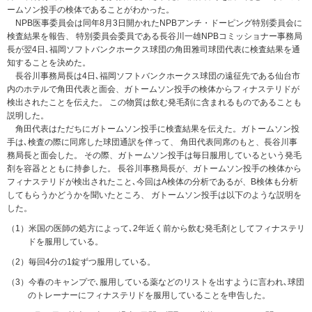
ームソン投手の検体であることがわかった。
NPB医事委員会は同年8月3日開かれたNPBアンチ・ドーピング特別委員会に
検査結果を報告、 特別委員会委員である長谷川一雄NPBコミッショナー事務局
長が翌4日､福岡ソフトバンクホークス球団の角田雅司球団代表に検査結果を通
知することを決めた。
長谷川事務局長は4日､福岡ソフトバンクホークス球団の遠征先である仙台市
内のホテルで角田代表と面会、ガトームソン投手の検体からフィナステリドが
検出されたことを伝えた。 この物質は飲む発毛剤に含まれるものであることも
説明した。
角田代表はただちにガトームソン投手に検査結果を伝えた。ガトームソン投
手は､検査の際に同席した球団通訳を伴って、 角田代表同席のもと、長谷川事
務局長と面会した。 その際、ガトームソン投手は毎日服用しているという発毛
剤を容器とともに持参した。 長谷川事務局長が、ガトームソン投手の検体から
フィナステリドが検出されたこと､今回はA検体の分析であるが、B検体も分析
してもらうかどうかを聞いたところ、 ガトームソン投手は以下のような説明を
した。
（1）米国の医師の処方によって､2年近く前から飲む発毛剤としてフィナステリ
ドを服用している。
（2）毎回4分の1錠ずつ服用している。
（3）今春のキャンプで､服用している薬などのリストを出すように言われ､球団
のトレーナーにフィナステリドを服用していることを申告した。