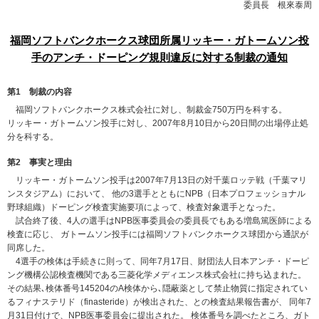
委員長 根來泰周
福岡ソフトバンクホークス球団所属リッキー・ガトームソン投
手の
アンチ・ドーピング規則違反に対する制裁の通知
第1 制裁の内容
福岡ソフトバンクホークス株式会社に対し、制裁金750万円を科する。
リッキー・ガトームソン投手に対し、2007年8月10日から20日間の出場停止処
分を科する。
第2 事実と理由
リッキー・ガトームソン投手は2007年7月13日の対千葉ロッテ戦（千葉マリ
ンスタジアム）において、 他の3選手とともにNPB（日本プロフェッショナル
野球組織）ドーピング検査実施要項によって、検査対象選手となった。
試合終了後、4人の選手はNPB医事委員会の委員長でもある増島篤医師による
検査に応じ、 ガトームソン投手には福岡ソフトバンクホークス球団から通訳が
同席した。
4選手の検体は手続きに則って、同年7月17日、財団法人日本アンチ・ドーピ
ング機構公認検査機関である三菱化学メディエンス株式会社に持ち込まれた。
その結果､検体番号145204のA検体から､隠蔽薬として禁止物質に指定されてい
るフィナステリド（finasteride）が検出された、との検査結果報告書が、 同年7
月31日付けで、NPB医事委員会に提出された。 検体番号を調べたところ、ガト