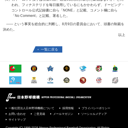
われ、フィナステリドを毎日服用しているにもかかわらず、ドーピング・
コントロール公式記録書に自ら「NONE」と記載、コメント欄に自ら
「No Comment」と記載、署名した。
―― という事実を総合的に判断し、8月9日の委員会において、頭書の制裁を
決めた。
以上
一覧に戻る
一般社団法人日本野球機構について
採用情報
プライバシーポリシー
お問い合わせ
ご意見箱
メールマガジン
ソーシャルメディア
サイトマップ
Copyright (C) 1996-2026 Nippon Professional Baseball Organization. All Rights