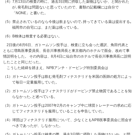
（4）7月13日の検査の時に、過去3日間に摂取した薬物はないか、と聞かれた
が､発毛剤は問題ないと思っていたので、書類の記載欄には自分で
「NONE」と書いた。
（5）禁止されているのなら今後は飲まないので､持ってきている薬は提出する｡
福岡市の自宅には、まだ薬は残っている。
（6）B検体は検査する必要はない。
2日後の8月6日、ガトームソン投手は、検査に立ち会った通訳、角田代表と
ともに増島医事委員長、長谷川事務局長と東京都内のホテルで面会、改めて事
情説明をした。 その内容は、8月4日に仙台市のホテルで長谷川事務局長に説明
したことと同じだった。
こうした経緯を踏まえ、NPBアンチ・ドーピング特別委員会は
（1）ガトームソン投手は飲む発毛剤フィナステリドを米国の医師の処方によっ
て毎日一定量服用していた。
（2）ガトームソン投手はフィナステリドがドーピング禁止物質であることを知
らなかった､と述べている。
（3）ガトームソン投手は2007年2月のキャンプ中に球団トレーナーの求めに応
じてフィナステリドを服用していることを申告していた。
（4）球団はフィナステリド服用について、少なくともNPB医事委員会に照会す
べきであったが、しなかった。
（5）ガトームソン投手は検査の際、過去3日間に摂取した薬物はないか、と問