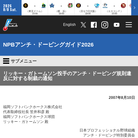
-
-
-
-
2026
8/8 Sat.
（東京ドーム）
（横 浜）
（京セラD大阪）
（エスコンＦ）
（
15:00
18:00
18:00
15:00
English
NPBアンチ・ドーピングガイド2026
サブメニュー
リッキー・ガトームソン投手のアンチ・ドーピング規則違
反に対する制裁の通知
2007年8月10日
福岡ソフトバンクホークス株式会社
代表取締役社長 笠井和彦 殿
福岡ソフトバンクホークス球団
リッキー・ガトームソン 殿
日本プロフェッショナル野球組織
アンチ・ドーピング特別委員会