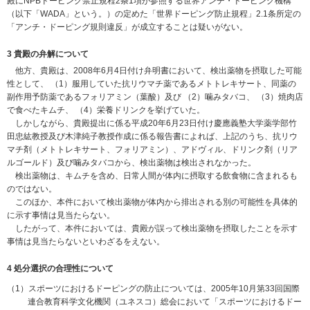
殿にNPBドーピング禁止規程2条1項が参照する世界アンチ・ドーピング機構
（以下「WADA」という。）の定めた「世界ドーピング防止規程」2.1条所定の
「アンチ・ドーピング規則違反」が成立することは疑いがない。
3 貴殿の弁解について
他方、貴殿は、2008年6月4日付け弁明書において、検出薬物を摂取した可能
性として、 （1）服用していた抗リウマチ薬であるメトトレキサート、同薬の
副作用予防薬であるフォリアミン（葉酸）及び （2）噛みタバコ、 （3）焼肉店
で食べたキムチ、 （4）栄養ドリンクを挙げていた。
しかしながら、貴殿提出に係る平成20年6月23日付け慶應義塾大学薬学部竹
田忠紘教授及び木津純子教授作成に係る報告書によれば、上記のうち、抗リウ
マチ剤（メトトレキサート、フォリアミン）、アドヴィル、ドリンク剤（リア
ルゴールド）及び噛みタバコから、検出薬物は検出されなかった。
検出薬物は、キムチを含め、日常人間が体内に摂取する飲食物に含まれるも
のではない。
このほか、本件において検出薬物が体内から排出される別の可能性を具体的
に示す事情は見当たらない。
したがって、本件においては、貴殿が誤って検出薬物を摂取したことを示す
事情は見当たらないといわざるをえない。
4 処分選択の合理性について
（1）スポーツにおけるドーピングの防止については、2005年10月第33回国際
連合教育科学文化機関（ユネスコ）総会において「スポーツにおけるドー