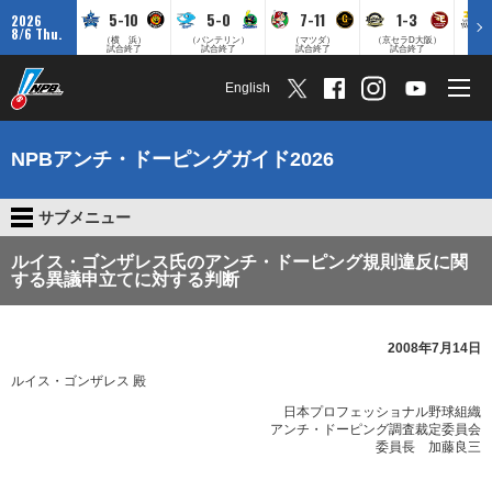
5-10
5-0
7-11
1-3
2026
8/6 Thu.
（横 浜）
（バンテリン）
（マツダ）
（京セラD大阪）
（みずほ
試合終了
試合終了
試合終了
試合終了
English
NPBアンチ・ドーピングガイド2026
サブメニュー
ルイス・ゴンザレス氏のアンチ・ドーピング規則違反に関
する異議申立てに対する判断
2008年7月14日
ルイス・ゴンザレス 殿
日本プロフェッショナル野球組織
アンチ・ドーピング調査裁定委員会
委員長 加藤良三