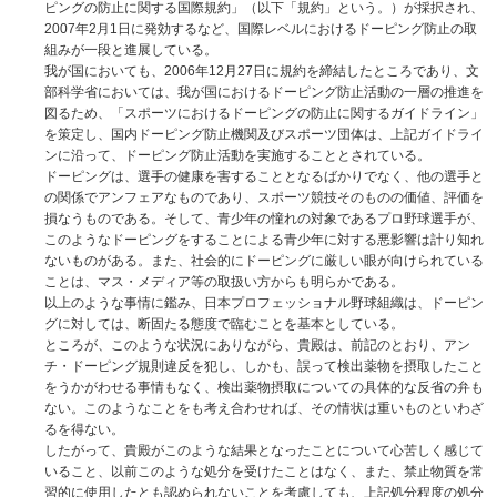
ピングの防止に関する国際規約」（以下「規約」という。）が採択され、
2007年2月1日に発効するなど、国際レベルにおけるドーピング防止の取
組みが一段と進展している。
我が国においても、2006年12月27日に規約を締結したところであり、文
部科学省においては、我が国におけるドーピング防止活動の一層の推進を
図るため、「スポーツにおけるドーピングの防止に関するガイドライン」
を策定し、国内ドーピング防止機関及びスポーツ団体は、上記ガイドライ
ンに沿って、ドーピング防止活動を実施することとされている。
ドーピングは、選手の健康を害することとなるばかりでなく、他の選手と
の関係でアンフェアなものであり、スポーツ競技そのものの価値、評価を
損なうものである。そして、青少年の憧れの対象であるプロ野球選手が、
このようなドーピングをすることによる青少年に対する悪影響は計り知れ
ないものがある。また、社会的にドーピングに厳しい眼が向けられている
ことは、マス・メディア等の取扱い方からも明らかである。
以上のような事情に鑑み、日本プロフェッショナル野球組織は、ドーピン
グに対しては、断固たる態度で臨むことを基本としている。
ところが、このような状況にありながら、貴殿は、前記のとおり、アン
チ・ドーピング規則違反を犯し、しかも、誤って検出薬物を摂取したこと
をうかがわせる事情もなく、検出薬物摂取についての具体的な反省の弁も
ない。このようなことをも考え合わせれば、その情状は重いものといわざ
るを得ない。
したがって、貴殿がこのような結果となったことについて心苦しく感じて
いること、以前このような処分を受けたことはなく、また、禁止物質を常
習的に使用したとも認められないことを考慮しても、上記処分程度の処分