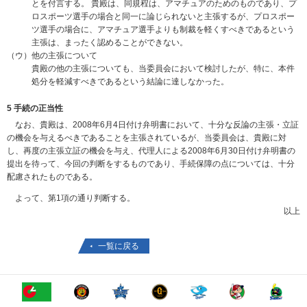
とを付言する。 貴殿は、同規程は、アマチュアのためのものであり、プ
ロスポーツ選手の場合と同一に論じられないと主張するが、プロスポー
ツ選手の場合に、アマチュア選手よりも制裁を軽くすべきであるという
主張は、まったく認めることができない。
（ウ）他の主張について
貴殿の他の主張についても、当委員会において検討したが、特に、本件
処分を軽減すべきであるという結論に達しなかった。
5 手続の正当性
なお、貴殿は、2008年6月4日付け弁明書において、十分な反論の主張・立証
の機会を与えるべきであることを主張されているが、当委員会は、貴殿に対
し、再度の主張立証の機会を与え、代理人による2008年6月30日付け弁明書の
提出を待って、今回の判断をするものであり、手続保障の点については、十分
配慮されたものである。
よって、第1項の通り判断する。
以上
一覧に戻る