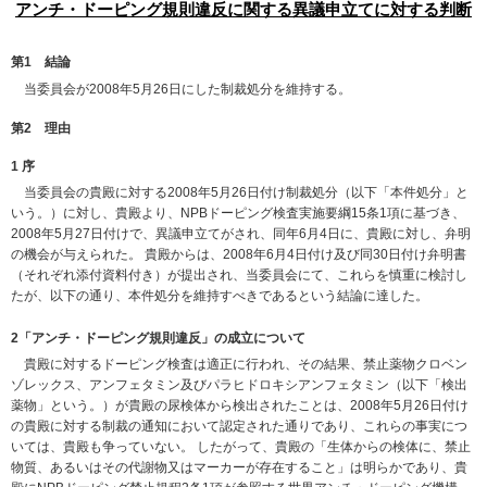
アンチ・ドーピング規則違反に関する異議申立てに対する判断
第1 結論
当委員会が2008年5月26日にした制裁処分を維持する。
第2 理由
1 序
当委員会の貴殿に対する2008年5月26日付け制裁処分（以下「本件処分」と
いう。）に対し、貴殿より、NPBドーピング検査実施要綱15条1項に基づき、
2008年5月27日付けで、異議申立てがされ、同年6月4日に、貴殿に対し、弁明
の機会が与えられた。 貴殿からは、2008年6月4日付け及び同30日付け弁明書
（それぞれ添付資料付き）が提出され、当委員会にて、これらを慎重に検討し
たが、以下の通り、本件処分を維持すべきであるという結論に達した。
2「アンチ・ドーピング規則違反」の成立について
貴殿に対するドーピング検査は適正に行われ、その結果、禁止薬物クロベン
ゾレックス、アンフェタミン及びパラヒドロキシアンフェタミン（以下「検出
薬物」という。）が貴殿の尿検体から検出されたことは、2008年5月26日付け
の貴殿に対する制裁の通知において認定された通りであり、これらの事実につ
いては、貴殿も争っていない。 したがって、貴殿の「生体からの検体に、禁止
物質、あるいはその代謝物又はマーカーが存在すること」は明らかであり、貴