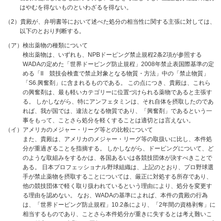
はやむを得ないものといわざるを得ない。
（2）貴殿が、弁明書等において述べた処分の相当性に関する主張に対しては、
以下のとおり判断する。
（ア）検出薬物の種類について
検出薬物は、いずれも、NPBドーピング禁止規程2条2項が参照する
WADAの定めた「世界ドーピング防止規程」2008年禁止表国際基準の定
める「II 競技会検査で禁止対象となる物質・方法」中の「禁止物質」
「S6.興奮剤」に含まれるものである。 この点につき、貴殿は、これら
の興奮剤は、最も軽いカテゴリーに位置づけられる薬物であると主張す
る。 しかしながら、特にアンフェタミンは、それ自体を摂取したのであ
れば、我が国では、違法となる物質であり、「興奮剤」であるという一
事をもって、ことさら処分を軽くすることは適切とは言えない。
（イ）アメリカのメジャー・リーグ等との比較について
また、貴殿は、アメリカのメジャー・リーグ等の取扱いに比し、本件処
分が重過ぎることを指摘する。 しかしながら、ドーピングについて、ど
のような取組みをするかは、各国あるいは各競技団体が決すべきことで
ある。 日本プロフェッショナル野球組織は、上記のとおり、プロ野球選
手が禁止薬物を摂取することについては、厳正に対処する所存であり、
他の競技団体で軽く取り扱われているという理由により、処分を変更す
る理由を認めない。 なお、WADAの基準によれば、本件の貴殿の行為
は、「世界ドーピング防止規程」10.2条により、「2年間の資格剥奪」に
相当するものであり、ことさら本件処分が重きに失するとは考え難いこ