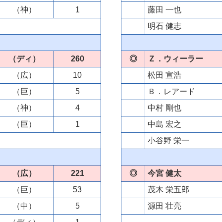
（神）
1
藤田 一也
明石 健志
（ディ）
260
◎
Ｚ．ウィーラー
（広）
10
松田 宣浩
（巨）
5
Ｂ．レアード
（神）
4
中村 剛也
（巨）
1
中島 宏之
小谷野 栄一
（広）
221
◎
今宮 健太
（巨）
53
茂木 栄五郎
（中）
5
源田 壮亮