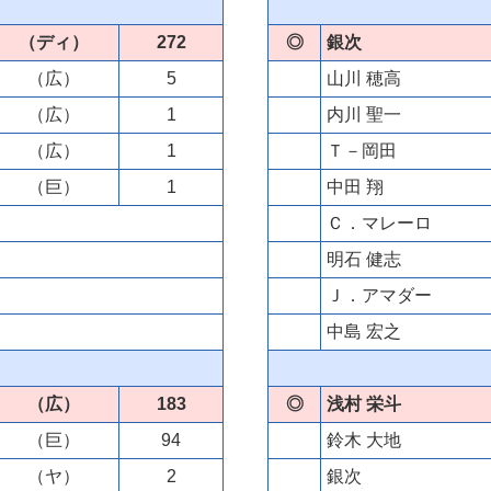
（ディ）
272
◎
銀次
（広）
5
山川 穂高
（広）
1
内川 聖一
（広）
1
Ｔ－岡田
（巨）
1
中田 翔
Ｃ．マレーロ
明石 健志
Ｊ．アマダー
中島 宏之
（広）
183
◎
浅村 栄斗
（巨）
94
鈴木 大地
（ヤ）
2
銀次