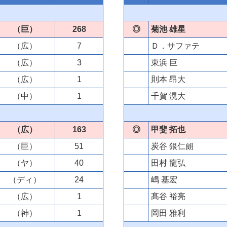
（巨）
268
◎
菊池 雄星
（広）
7
Ｄ．サファテ
（広）
3
東浜 巨
（広）
1
則本 昂大
（中）
1
千賀 滉大
（広）
163
◎
甲斐 拓也
（巨）
51
炭谷 銀仁朗
（ヤ）
40
田村 龍弘
（ディ）
24
嶋 基宏
（広）
1
髙谷 裕亮
（神）
1
岡田 雅利