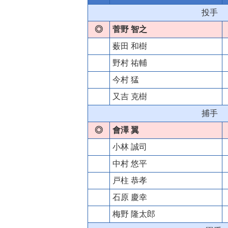
投手
◎
菅野 智之
薮田 和樹
野村 祐輔
今村 猛
又吉 克樹
捕手
◎
會澤 翼
小林 誠司
中村 悠平
戸柱 恭孝
石原 慶幸
梅野 隆太郎