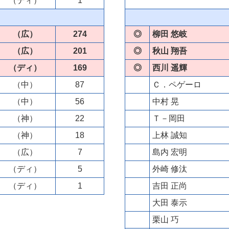
（ディ）
1
（広）
274
◎
柳田 悠岐
（広）
201
◎
秋山 翔吾
（ディ）
169
◎
西川 遥輝
（中）
87
Ｃ．ペゲーロ
（中）
56
中村 晃
（神）
22
Ｔ－岡田
（神）
18
上林 誠知
（広）
7
島内 宏明
（ディ）
5
外崎 修汰
（ディ）
1
吉田 正尚
大田 泰示
栗山 巧