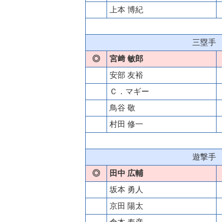
上本 博紀
三塁手
◎
宮﨑 敏郎
安部 友裕
Ｃ．マギー
鳥谷 敬
村田 修一
遊撃手
◎
田中 広輔
坂本 勇人
京田 陽太