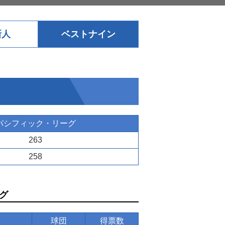
新人
ベストナイン
パシフィック・リーグ
263
258
グ
球団
得票数