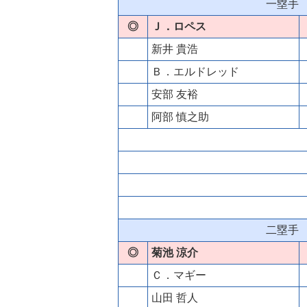
一塁手
◎
Ｊ．ロペス
新井 貴浩
Ｂ．エルドレッド
安部 友裕
阿部 慎之助
二塁手
◎
菊池 涼介
Ｃ．マギー
山田 哲人