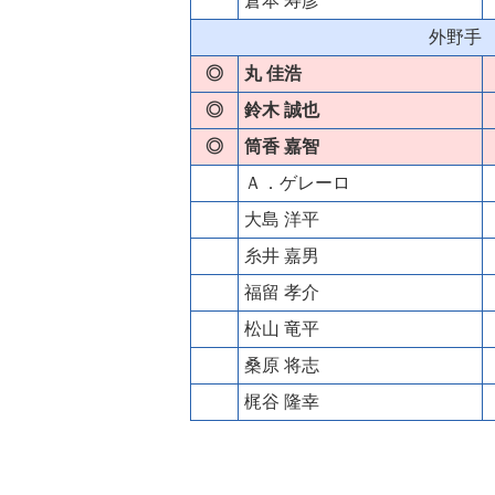
倉本 寿彦
外野手
◎
丸 佳浩
◎
鈴木 誠也
◎
筒香 嘉智
Ａ．ゲレーロ
大島 洋平
糸井 嘉男
福留 孝介
松山 竜平
桑原 将志
梶谷 隆幸