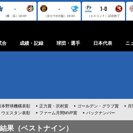
-
-
1-0
（横 浜）
18:00
（京セラD大阪）
18:00
（エスコンＦ）
試合終了
試合
成績・記録
球団・選手
日本代表
ニ
日本野球機構表彰
正力賞・沢村賞
ゴールデン・グラブ賞
月
ウエスタン表彰
ファーム月間MVP賞
バックナンバー
投票結果（ベストナイン）