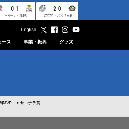
0-1
2-0
（ベルーナ）
2回裏
（ZOZOマリン）
2回表
English
ュース
事業・振興
グッズ
間MVP
サヨナラ賞