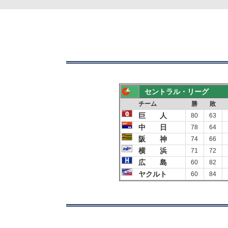
セントラル・リーグ
チーム
勝
敗
巨 人
80
63
中 日
78
64
阪 神
74
66
横 浜
71
72
広 島
60
82
ヤクルト
60
84