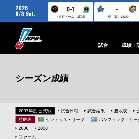
2026
0-1
-
8/8 Sat.
（東京ドーム）
2回表
（横 浜）
18:00
試合
成績・
シーズン成績
2007年度 公式戦
試合日程
試合結果
勝敗表
勝敗表
セントラル・リーグ
パシフィック・リー
2006
2008
ファーム