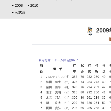
2008
2010
公式戦
200
規定打席 ：チーム試合数×2.7
順
打
試
打
打
得
選 手
位
率
合
席
数
点
1
バルディリス
(神)
.358
70
282
260
49
9
2
柳田 殖生
(中)
.325
74
284
243
49
7
3
柴田 講平
(神)
.320
76
294
259
42
8
4
古木 克明
(オ)
.315
80
292
260
41
8
5
木元 邦之
(オ)
.306
80
261
219
35
6
6
新井 良太
(中)
.299
76
326
264
52
7
7
岡田 貴弘
(オ)
.295
65
285
258
39
7