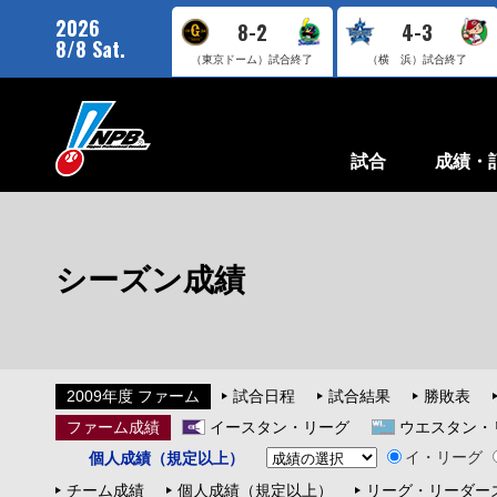
2026
8-2
4-3
8/8 Sat.
（東京ドーム）
試合終了
（横 浜）
試合終了
試合
成績・
シーズン成績
2009年度 ファーム
試合日程
試合結果
勝敗表
ファーム成績
イースタン・リーグ
ウエスタン・
イ・リーグ
個人成績（規定以上）
チーム成績
個人成績（規定以上）
リーグ・リーダー