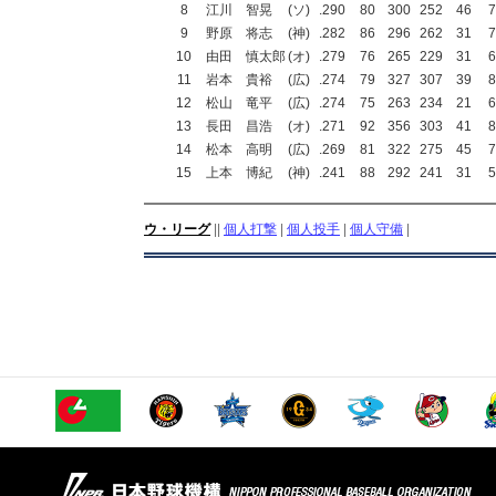
8
江川 智晃
(ソ)
.290
80
300
252
46
7
9
野原 将志
(神)
.282
86
296
262
31
7
10
由田 慎太郎
(オ)
.279
76
265
229
31
6
11
岩本 貴裕
(広)
.274
79
327
307
39
8
12
松山 竜平
(広)
.274
75
263
234
21
6
13
長田 昌浩
(オ)
.271
92
356
303
41
8
14
松本 高明
(広)
.269
81
322
275
45
7
15
上本 博紀
(神)
.241
88
292
241
31
5
ウ・リーグ
||
個人打撃
|
個人投手
|
個人守備
|