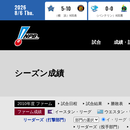
2026
5-10
0-0
8/6 Thu.
（横 浜）
9回表
（バンテリン）
8回裏
試合
成績・
シーズン成績
2010年度 ファーム
試合日程
試合結果
勝敗表
ファーム成績
イースタン・リーグ
ウエスタン・
イ・リーグ
リーダーズ（打撃部門）
リーダーズ（投手部門）