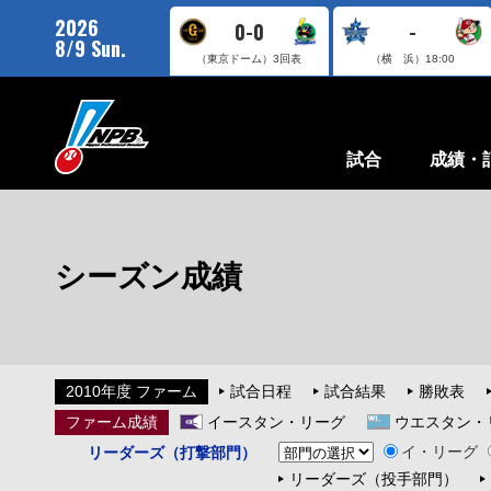
2026
0-0
-
8/9 Sun.
（東京ドーム）
3回表
（横 浜）
18:00
試合
成績・
シーズン成績
2010年度 ファーム
試合日程
試合結果
勝敗表
ファーム成績
イースタン・リーグ
ウエスタン・
イ・リーグ
リーダーズ（打撃部門）
リーダーズ（投手部門）