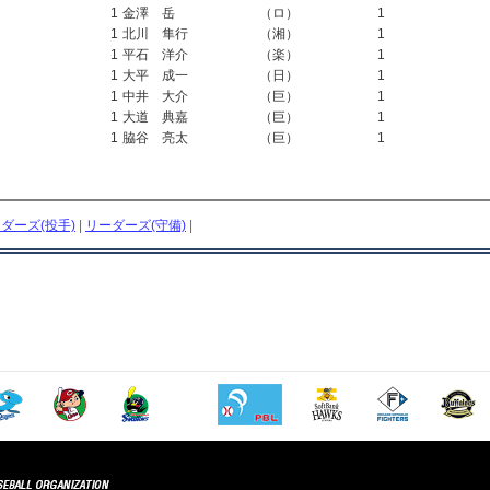
1
金澤 岳
（ロ）
1
1
北川 隼行
（湘）
1
1
平石 洋介
（楽）
1
1
大平 成一
（日）
1
1
中井 大介
（巨）
1
1
大道 典嘉
（巨）
1
1
脇谷 亮太
（巨）
1
ダーズ(投手)
|
リーダーズ(守備)
|