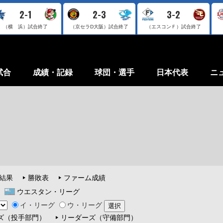
2-1
2-3
3-2
（横 浜）
試合終了
（京セラD大阪）
試合終了
（エスコンＦ）
試合終了
試合
成績・記録
球団・選手
日本代表
ニ
結果
勝敗表
ファーム成績
ウエスタン・リーグ
イ・リーグ
ウ・リーグ
ズ（投手部門）
リーダーズ（守備部門）