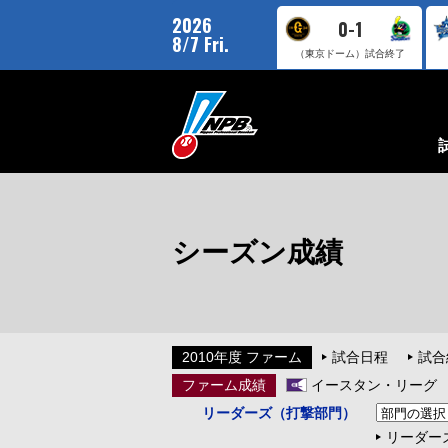
2026
0-1
8/7 Fri.
（東京ドーム）
試合終了
シーズン成績
2010年度 ファーム
試合日程
試合
ファーム成績
イースタン・リーグ
リーダーズ（打撃部門）
リーダー