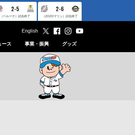
2-5
2-6
（ベルーナ）
試合終了
（ZOZOマリン）
試合終了
English
ュース
事業・振興
グッズ