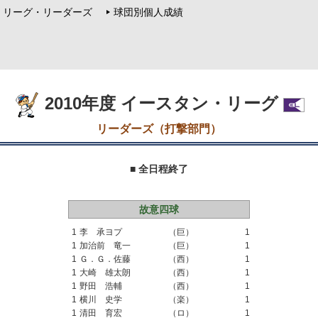
リーグ・リーダーズ
球団別個人成績
2010年度 イースタン・リーグ
リーダーズ（打撃部門）
■ 全日程終了
故意四球
1
李 承ヨプ
（巨）
1
1
加治前 竜一
（巨）
1
1
Ｇ．Ｇ．佐藤
（西）
1
1
大崎 雄太朗
（西）
1
1
野田 浩輔
（西）
1
1
横川 史学
（楽）
1
1
清田 育宏
（ロ）
1