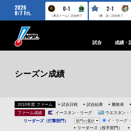
2026
0-1
2-1
8/7 Fri.
（東京ドーム）
試合終了
（横 浜）
試合終了
試合
成績・
シーズン成績
2010年度 ファーム
試合日程
試合結果
勝敗表
ファーム成績
イースタン・リーグ
ウエスタン・
イ・リーグ
リーダーズ（打撃部門）
リーダーズ（投手部門）