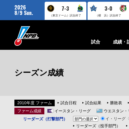
2026
7-3
3-0
8/9 Sun.
（東京ドーム）
試合終了
（横 浜）
試合終了
試合
成績・
シーズン成績
2010年度 ファーム
試合日程
試合結果
勝敗表
ファーム成績
イースタン・リーグ
ウエスタン・
イ・リーグ
リーダーズ（打撃部門）
リーダーズ（投手部門）