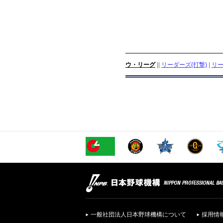
ウ・リーグ
||
リーダーズ(打撃)
|
リー
一般社団法人日本野球機構について
採用情