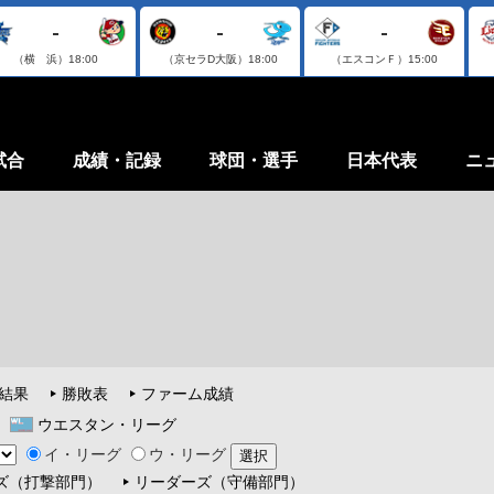
-
-
-
（横 浜）
18:00
（京セラD大阪）
18:00
（エスコンＦ）
15:00
試合
成績・記録
球団・選手
日本代表
ニ
結果
勝敗表
ファーム成績
ウエスタン・リーグ
イ・リーグ
ウ・リーグ
ズ（打撃部門）
リーダーズ（守備部門）