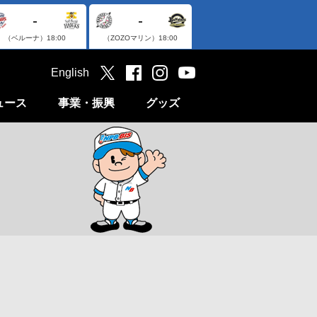
-
-
（ベルーナ）
18:00
（ZOZOマリン）
18:00
English
ュース
事業・振興
グッズ