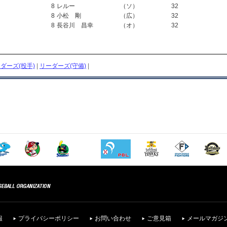
8
レルー
（ソ）
32
8
小松 剛
（広）
32
8
長谷川 昌幸
（オ）
32
ダーズ(投手)
|
リーダーズ(守備)
|
報
プライバシーポリシー
お問い合わせ
ご意見箱
メールマガジ