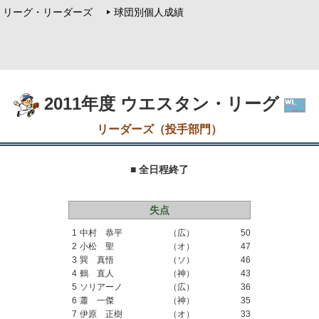
リーグ・リーダーズ
球団別個人成績
2011年度 ウエスタン・リーグ
リーダーズ（投手部門）
■ 全日程終了
失点
1
中村 恭平
（広）
50
2
小松 聖
（オ）
47
3
巽 真悟
（ソ）
46
4
鶴 直人
（神）
43
5
ソリアーノ
（広）
36
6
蕭 一傑
（神）
35
7
伊原 正樹
（オ）
33