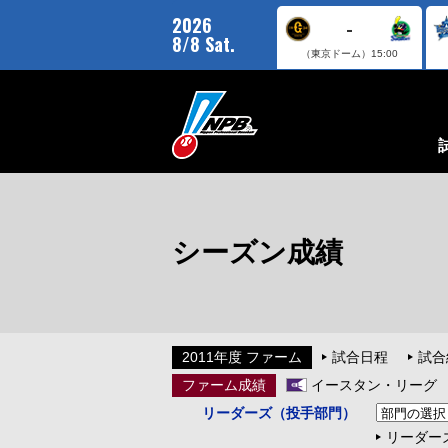
2026
-
8/8 Sat.
（東京ドーム）
15:00
シーズン成績
2011年度 ファーム
試合日程
試合
ファーム成績
イースタン・リーグ
リーダーズ（投手部門）
リーダー