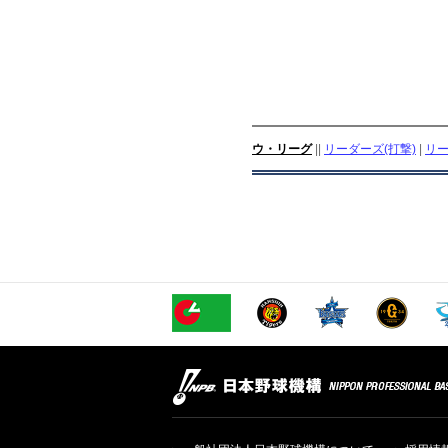
ウ・リーグ
||
リーダーズ(打撃)
|
リー