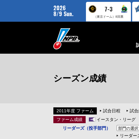
2026
7-3
8/9 Sun.
（東京ドーム）
8回裏
シーズン成績
2011年度 ファーム
試合日程
試合
ファーム成績
イースタン・リーグ
リーダーズ（投手部門）
リーダー