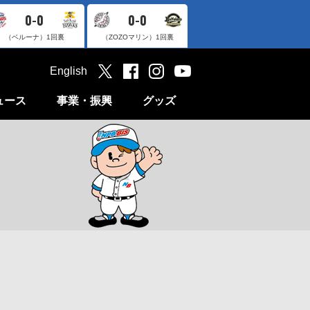
0-0
0-0
（ベルーナ）
1回裏
（ZOZOマリン）
1回裏
English
ュース
事業・振興
グッズ