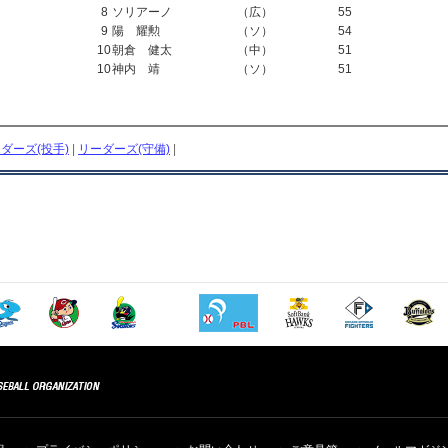
8
ソリアーノ
（広）
55
9
陽 耀勲
（ソ）
54
10
朝倉 健太
（中）
51
10
神内 靖
（ソ）
51
ダーズ(投手)
|
リーダーズ(守備)
|