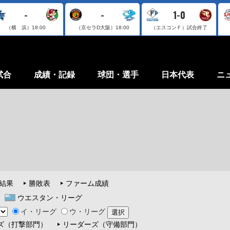
-
-
1-0
（横 浜）
18:00
（京セラD大阪）
18:00
（エスコンＦ）
試合終了
試合
成績・記録
球団・選手
日本代表
ニ
結果
勝敗表
ファーム成績
ウエスタン・リーグ
イ・リーグ
ウ・リーグ
ズ（打撃部門）
リーダーズ（守備部門）