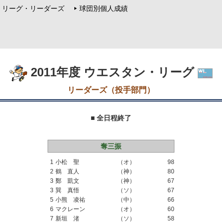
リーグ・リーダーズ
球団別個人成績
2011年度 ウエスタン・リーグ
リーダーズ（投手部門）
■ 全日程終了
奪三振
1
小松 聖
（オ）
98
2
鶴 直人
（神）
80
3
鄭 凱文
（神）
67
3
巽 真悟
（ソ）
67
5
小熊 凌祐
（中）
66
6
マクレーン
（オ）
60
7
新垣 渚
（ソ）
58