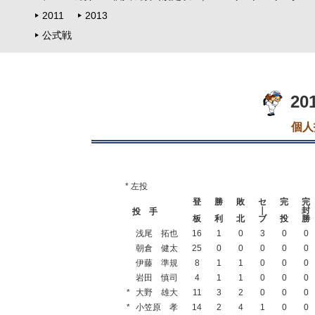
2011
2013
公式戦
20
個人
* 左投
登
勝
敗
セ
完
完
｜
封
投 手
板
利
北
ブ
投
勝
浅尾 拓也
16
1
0
3
0
0
朝倉 健太
25
0
0
0
0
0
伊藤 準規
8
1
1
0
0
0
岩田 慎司
4
1
1
0
0
0
*
大野 雄大
11
3
2
0
0
0
*
小笠原 孝
14
2
4
1
0
0