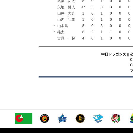
武藤 祐太
8
0
1
0
0
0
矢地 健人
37
3
3
3
0
0
山井 大介
1
0
1
0
0
0
山内 壮馬
1
0
1
0
0
0
*
山本昌
8
0
3
0
0
0
*
雄太
8
2
1
1
0
0
吉見 一起
4
0
1
0
0
0
中日ドラゴンズ
||
C
C