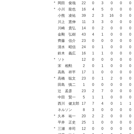
*
岡田 俊哉
22
0
3
0
0
0
*
小川 龍也
16
4
5
0
0
0
小熊 凌祐
39
2
3
16
0
0
川上 憲伸
11
3
3
0
0
0
川崎 貴弘
14
0
2
0
0
0
金剛 弘樹
43
4
1
0
0
0
齊藤 信介
23
0
0
0
0
0
清水 昭信
24
0
1
0
0
0
鈴木 義広
16
1
1
0
0
0
*
ソト
12
0
0
0
0
0
宋 相勲
2
0
1
0
0
0
高島 祥平
17
1
0
0
0
0
*
高橋 聡文
23
0
1
2
0
0
田島 慎二
1
0
0
0
0
0
辻 孟彦
23
2
7
0
0
0
中田 賢一
5
1
1
0
0
0
西川 健太郎
17
7
4
0
1
1
ネルソン
8
3
0
0
0
0
*
久本 祐一
20
2
2
0
0
0
平井 正史
25
1
0
0
0
0
*
三瀬 幸司
12
0
0
0
0
0