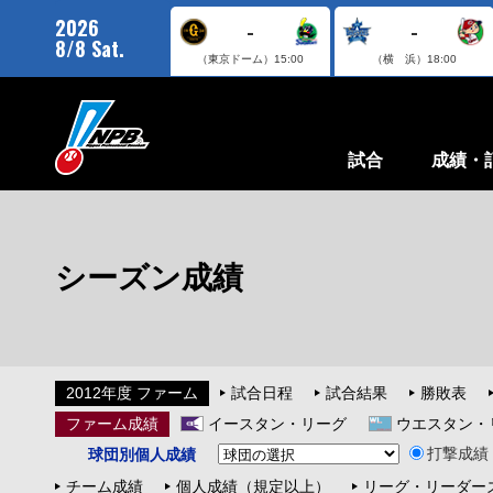
2026
-
-
8/8 Sat.
（東京ドーム）
15:00
（横 浜）
18:00
試合
成績・
シーズン成績
2012年度 ファーム
試合日程
試合結果
勝敗表
ファーム成績
イースタン・リーグ
ウエスタン・
打撃成績
球団別個人成績
チーム成績
個人成績（規定以上）
リーグ・リーダー