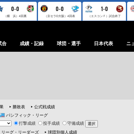
0-0
0-0
1-0
（横 浜）
4回裏
（京セラD大阪）
4回表
（エスコンＦ）
試合終了
試合
成績・記録
球団・選手
日本代表
ニ
果
勝敗表
公式戦成績
パシフィック・リーグ
打撃成績
投手成績
守備成績
リーグ・リーダーズ
球団別個人成績