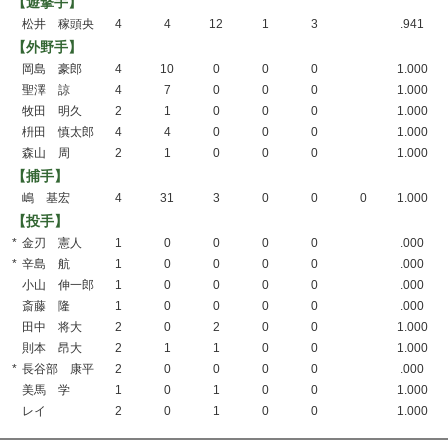
【遊撃手】
松井 稼頭央
4
4
12
1
3
.941
【外野手】
岡島 豪郎
4
10
0
0
0
1.000
聖澤 諒
4
7
0
0
0
1.000
牧田 明久
2
1
0
0
0
1.000
枡田 慎太郎
4
4
0
0
0
1.000
森山 周
2
1
0
0
0
1.000
【捕手】
嶋 基宏
4
31
3
0
0
0
1.000
【投手】
*
金刃 憲人
1
0
0
0
0
.000
*
辛島 航
1
0
0
0
0
.000
小山 伸一郎
1
0
0
0
0
.000
斎藤 隆
1
0
0
0
0
.000
田中 将大
2
0
2
0
0
1.000
則本 昂大
2
1
1
0
0
1.000
*
長谷部 康平
2
0
0
0
0
.000
美馬 学
1
0
1
0
0
1.000
レイ
2
0
1
0
0
1.000