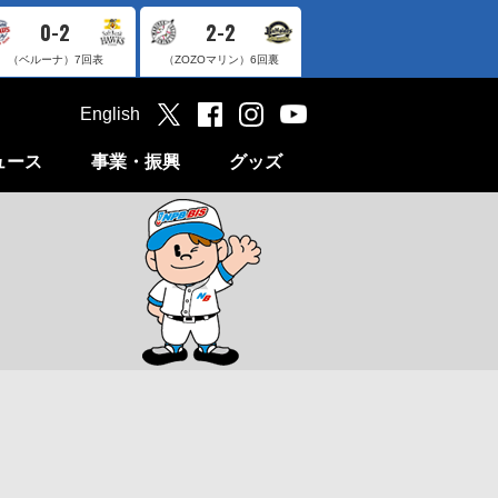
0-2
2-2
（ベルーナ）
7回表
（ZOZOマリン）
6回裏
English
ュース
事業・振興
グッズ