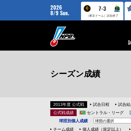
2026
7-3
8/9 Sun.
（東京ドーム）
試合終了
シーズン成績
2013年度 公式戦
試合日程
試合結
公式戦成績
セントラル・リーグ
球団別個人成績
チーム成績
個人成績（規定以上）