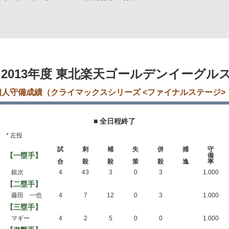
2013年度 東北楽天ゴールデンイーグル
個人守備成績（クライマックスシリーズ <ファイナルステージ> 
■ 全日程終了
* 左投
試
刺
補
失
併
捕
守
【一塁手】
備
合
殺
殺
策
殺
逸
率
銀次
4
43
3
0
3
1.000
【二塁手】
藤田 一也
4
7
12
0
3
1.000
【三塁手】
マギー
4
2
5
0
0
1.000