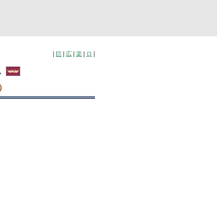
|
巨
|
広
|
楽
|
ロ
|
ス
）