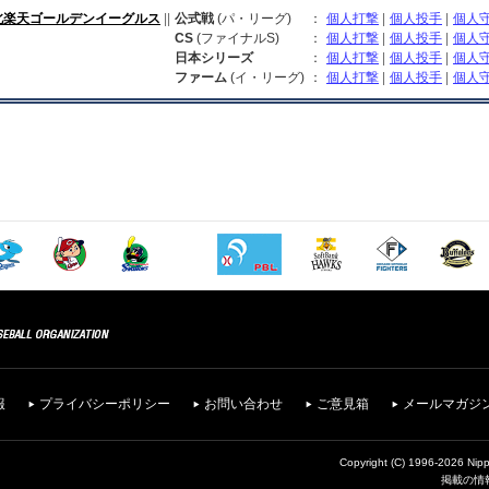
北楽天ゴールデンイーグルス
||
公式戦
(パ・リーグ)
：
個人打撃
|
個人投手
|
個人
CS
(ファイナルS)
：
個人打撃
|
個人投手
|
個人
日本シリーズ
：
個人打撃
|
個人投手
|
個人
ファーム
(イ・リーグ)
：
個人打撃
|
個人投手
|
個人
報
プライバシーポリシー
お問い合わせ
ご意見箱
メールマガジ
Copyright (C) 1996-2026 Nipp
掲載の情