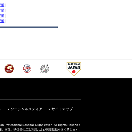
守備
|
守備
|
守備
|
守備
|
ン
ソーシャルメディア
サイトマップ
on Professional Baseball Organization. All Rights Reserved.
報、画像、映像等の二次利用および無断転載を固く禁じます。