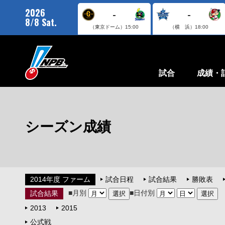
2026
-
-
8/8 Sat.
（東京ドーム）
15:00
（横 浜）
18:00
試合
成績・
シーズン成績
2014年度 ファーム
試合日程
試合結果
勝敗表
■月別
■日付別
試合結果
2013
2015
公式戦