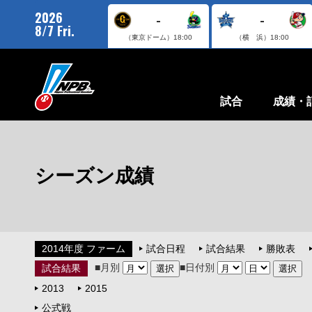
2026
-
-
8/7 Fri.
（東京ドーム）
18:00
（横 浜）
18:00
試合
成績・
シーズン成績
2014年度 ファーム
試合日程
試合結果
勝敗表
■月別
■日付別
試合結果
2013
2015
公式戦