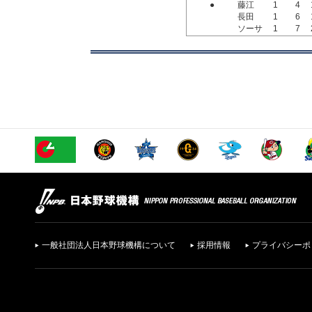
●
藤江
1
4
長田
1
6
ソーサ
1
7
一般社団法人日本野球機構について
採用情報
プライバシーポ