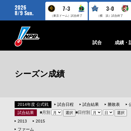
2026
7-3
3-0
8/9 Sun.
（東京ドーム）
試合終了
（横 浜）
試合終了
試合
成績・
シーズン成績
2014年度 公式戦
試合日程
試合結果
勝敗表
■月別
■日付別
試合結果
2013
2015
ファーム