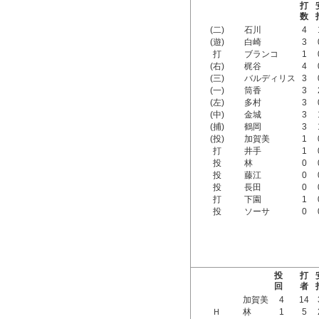
打
数
(二)
石川
4
(遊)
白崎
3
打
ブランコ
1
(右)
梶谷
4
(三)
バルディリス
3
(一)
筒香
3
(左)
多村
3
(中)
金城
3
(捕)
鶴岡
3
(投)
加賀美
1
打
井手
1
投
林
0
投
藤江
0
投
長田
0
打
下園
1
投
ソーサ
0
投
打
回
者
加賀美
4
14
Ｈ
林
1
5