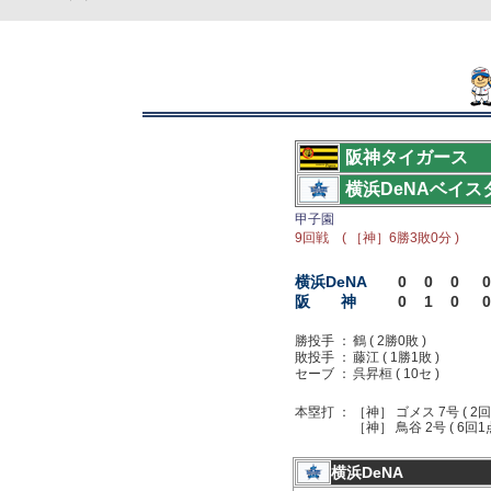
阪神タイガース
横浜DeNAベイス
甲子園
9回戦 ( ［神］6勝3敗0分 )
横浜DeNA
0
0
0
0
阪 神
0
1
0
0
勝投手 ：
鶴 ( 2勝0敗 )
敗投手 ：
藤江 ( 1勝1敗 )
セーブ ：
呉昇桓 ( 10セ )
本塁打 ：
［神］ ゴメス 7号 ( 2回
［神］ 鳥谷 2号 ( 6回1
横浜DeNA