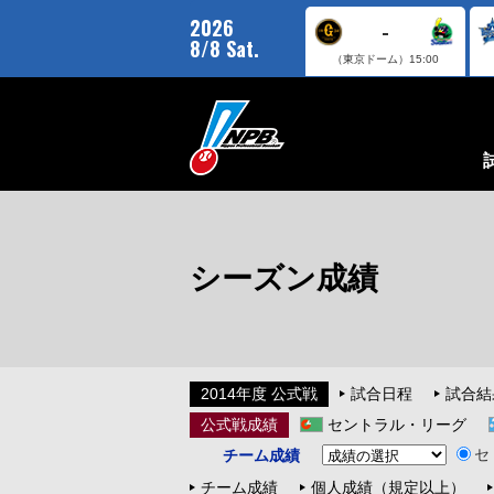
2026
-
8/8 Sat.
（東京ドーム）
15:00
シーズン成績
2014年度 公式戦
試合日程
試合結
公式戦成績
セントラル・リーグ
セ
チーム成績
チーム成績
個人成績（規定以上）