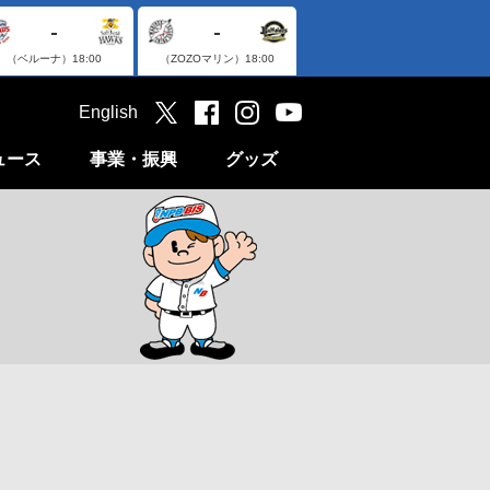
-
-
（ベルーナ）
18:00
（ZOZOマリン）
18:00
English
ュース
事業・振興
グッズ