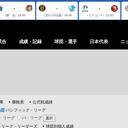
-
-
-
（横 浜）
18:00
（京セラD大阪）
18:00
（エスコンＦ）
15:00
試合
成績・記録
球団・選手
日本代表
ニ
果
勝敗表
公式戦成績
パシフィック・リーグ
・リーグ
パ・リーグ
リーグ・リーダーズ
球団別個人成績