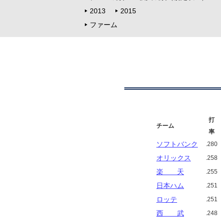
2013
2015
ファーム
打
チーム
率
ソフトバンク
.280
オリックス
.258
楽 天
.255
日本ハム
.251
ロッテ
.251
西 武
.248