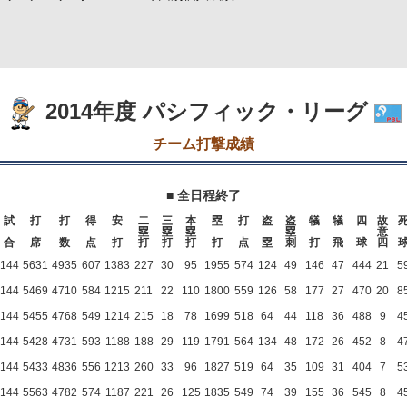
2014年度 パシフィック・リーグ
チーム打撃成績
■ 全日程終了
試
打
打
得
安
二
三
本
塁
打
盗
盗
犠
犠
四
故
塁
塁
塁
塁
意
合
席
数
点
打
打
打
打
打
点
塁
刺
打
飛
球
四
144
5631
4935
607
1383
227
30
95
1955
574
124
49
146
47
444
21
5
144
5469
4710
584
1215
211
22
110
1800
559
126
58
177
27
470
20
8
144
5455
4768
549
1214
215
18
78
1699
518
64
44
118
36
488
9
4
144
5428
4731
593
1188
188
29
119
1791
564
134
48
172
26
452
8
4
144
5433
4836
556
1213
260
33
96
1827
519
64
35
109
31
404
7
5
144
5563
4782
574
1187
221
26
125
1835
549
74
39
155
36
545
8
4