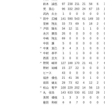
鈴木 誠也
97
238
211
21
58
6
梵 英心
96
332
283
24
67
15
武内 久士
1
0
0
0
0
0
*
田中 広輔
141
590
543
61
149
33
堂林 翔太
33
73
69
5
18
2
*
戸田 隆矢
34
12
11
1
1
0
永川 勝浩
26
0
0
0
0
0
中崎 翔太
69
0
0
0
0
0
中田 廉
5
0
0
0
0
0
*
中東 直己
9
4
3
1
0
0
*
中村 恭平
1
1
1
0
0
0
西原 圭大
3
0
0
0
0
0
*
野間 峻祥
127
188
170
21
41
7
野村 祐輔
15
27
22
0
0
0
ヒース
43
0
0
0
0
0
福井 優也
21
41
36
0
1
0
前田 健太
29
73
62
4
12
2
*
松山 竜平
100
229
202
14
56
13
*
丸 佳浩
143
633
530
81
132
28
美間 優槻
1
3
3
0
0
0
薮田 和樹
6
8
7
0
0
0