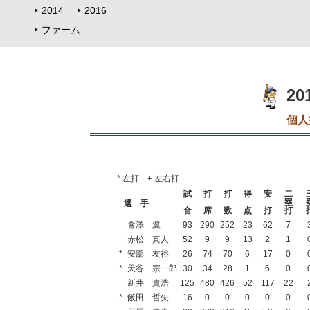
2014
2016
ファーム
2
個人
* 左打 + 左右打
試
打
打
得
安
二
塁
選 手
合
席
数
点
打
打
會澤 翼
93
290
252
23
62
7
赤松 真人
52
9
9
13
2
1
*
安部 友裕
26
74
70
6
17
0
*
天谷 宗一郎
30
34
28
1
6
0
新井 貴浩
125
480
426
52
117
22
*
飯田 哲矢
16
0
0
0
0
0