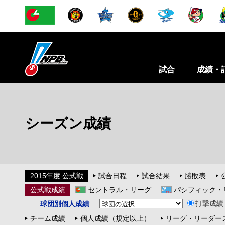
試合
成績・
シーズン成績
2015年度 公式戦
試合日程
試合結果
勝敗表
公式戦成績
セントラル・リーグ
パシフィック・
打撃成績
球団別個人成績
チーム成績
個人成績（規定以上）
リーグ・リーダー