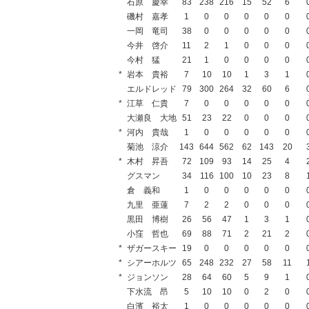
石原 慶幸
83
238
216
15
52
6
磯村 嘉孝
1
0
0
0
0
0
一岡 竜司
38
0
0
0
0
0
今井 啓介
11
2
1
0
0
0
今村 猛
21
1
0
0
0
0
*
岩本 貴裕
7
10
10
1
3
1
エルドレッド
79
300
264
32
60
6
*
江草 仁貴
7
0
0
0
0
0
大瀬良 大地
51
23
22
0
0
0
*
河内 貴哉
1
0
0
0
0
0
菊池 涼介
143
644
562
62
143
20
*
木村 昇吾
72
109
93
14
25
4
グスマン
34
116
100
10
23
8
倉 義和
1
0
0
0
0
0
九里 亜蓮
7
2
2
0
0
0
黒田 博樹
26
56
47
1
3
1
小窪 哲也
69
88
71
2
21
2
*
ザガースキー
19
0
0
0
0
0
*
シアーホルツ
65
248
232
27
58
11
*
ジョンソン
28
64
60
5
9
1
下水流 昂
5
10
10
0
2
0
白濱 裕太
1
0
0
0
0
0