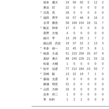
張本 優大
24
56
50
5
12
2
東浜 巨
22
0
0
0
0
0
*
日高 亮
28
0
0
0
0
0
*
福田 秀平
16
57
48
8
16
2
古澤 勝吾
58
169
154
18
31
7
*
帆足 和幸
17
0
0
0
0
0
星野 大地
4
0
0
0
0
0
細川 亨
13
29
25
1
7
2
細山田 武史
19
37
32
2
13
3
*
本多 雄一
12
45
37
5
9
1
*
牧原 大成
51
223
209
20
67
9
真砂 勇介
89
245
228
21
53
11
松坂 大輔
1
0
0
0
0
0
*
松中 信彦
77
212
184
23
55
7
*
宮崎 駿
13
22
19
7
1
0
*
森福 允彦
9
0
0
0
0
0
柳瀬 明宏
31
0
0
0
0
0
*
山田 大樹
16
0
0
0
0
0
吉本 祥二
1
0
0
0
0
0
李 杜軒
1
2
2
0
0
0