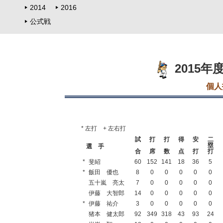
2014
2016
公式戦
2015
個人
* 左打 + 左右打
試
打
打
得
安
二
塁
選 手
合
席
数
点
打
打
*
斐紹
60
152
141
18
36
5
*
飯田 優也
8
0
0
0
0
0
五十嵐 亮太
7
0
0
0
0
0
伊藤 大智郎
14
0
0
0
0
0
*
伊藤 祐介
3
0
0
0
0
0
猪本 健太郎
92
349
318
43
93
24