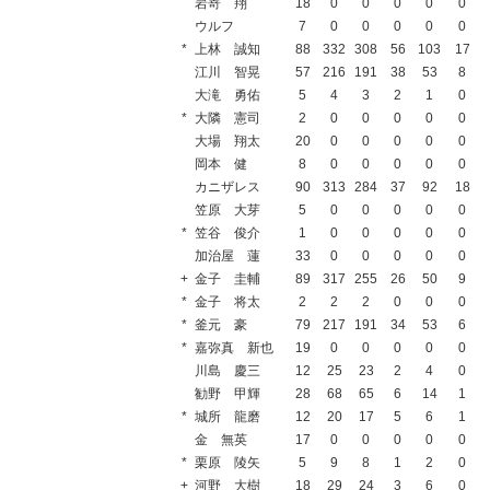
岩嵜 翔
18
0
0
0
0
0
ウルフ
7
0
0
0
0
0
*
上林 誠知
88
332
308
56
103
17
江川 智晃
57
216
191
38
53
8
大滝 勇佑
5
4
3
2
1
0
*
大隣 憲司
2
0
0
0
0
0
大場 翔太
20
0
0
0
0
0
岡本 健
8
0
0
0
0
0
カニザレス
90
313
284
37
92
18
笠原 大芽
5
0
0
0
0
0
*
笠谷 俊介
1
0
0
0
0
0
加治屋 蓮
33
0
0
0
0
0
+
金子 圭輔
89
317
255
26
50
9
*
金子 将太
2
2
2
0
0
0
*
釜元 豪
79
217
191
34
53
6
*
嘉弥真 新也
19
0
0
0
0
0
川島 慶三
12
25
23
2
4
0
勧野 甲輝
28
68
65
6
14
1
*
城所 龍磨
12
20
17
5
6
1
金 無英
17
0
0
0
0
0
*
栗原 陵矢
5
9
8
1
2
0
+
河野 大樹
18
29
24
3
6
0