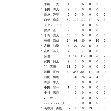
幸山 一大
4
6
6
0
3
0
*
坂田 将人
9
0
0
0
0
0
*
島袋 洋奨
9
0
0
0
0
0
白根 尚貴
59
194
179
17
49
8
スタンリッジ
3
0
0
0
0
0
攝津 正
2
0
0
0
0
0
*
千賀 滉大
16
0
0
0
0
0
*
曽根 海成
34
98
80
9
16
0
*
高田 知季
7
27
23
5
8
0
*
高谷 裕亮
4
9
7
0
0
0
拓也
54
140
117
18
26
2
武田 翔太
2
0
0
0
0
0
*
巽 真悟
31
0
0
0
0
0
塚田 正義
84
347
302
47
85
18
鶴岡 慎也
13
31
26
4
4
0
寺原 隼人
6
0
0
0
0
0
中田 賢一
1
0
0
0
0
0
中村 恵吾
4
0
0
0
0
0
バリオス
8
0
0
0
0
0
バンデンハーク
10
0
0
0
0
0
*
長谷川 勇也
37
111
100
13
31
6