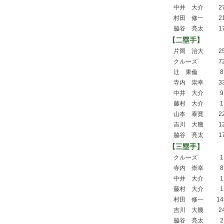
中井 大介
2
村田 修一
2
脇谷 亮太
1
【二塁手】
片岡 治大
2
クルーズ
7
辻 東倫
8
寺内 崇幸
3
中井 大介
9
藤村 大介
1
山本 泰寛
2
吉川 大幾
1
脇谷 亮太
1
【三塁手】
クルーズ
1
寺内 崇幸
8
中井 大介
1
藤村 大介
1
村田 修一
14
吉川 大幾
2
脇谷 亮太
2