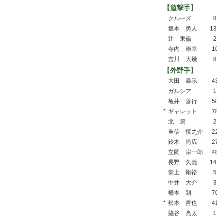
【遊撃手】
クルーズ
8
坂本 勇人
13
辻 東倫
2
寺内 崇幸
1
吉川 大幾
8
【外野手】
大田 泰示
4
ガルシア
1
亀井 善行
5
*
ギャレット
7
北 篤
2
重信 慎之介
2
鈴木 尚広
2
立岡 宗一郎
4
長野 久義
14
堂上 剛裕
5
中井 大介
3
橋本 到
7
*
松本 哲也
4
脇谷 亮太
1