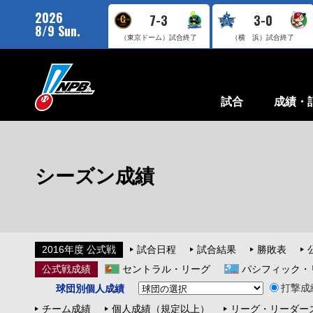
2026
7-3
3-0
8/9 Sun.
（東京ドーム）
試合終了
（横 浜）
試合終了
試合
成績・
シーズン成績
2016年度 公式戦
試合日程
試合結果
勝敗表
公式戦成績
セントラル・リーグ
パシフィック・
打撃成
球団別個人成績
チーム成績
個人成績（規定以上）
リーグ・リーダー