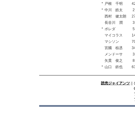
*
戸根 千明
4
*
中川 皓太
2
西村 健太朗
2
長谷川 潤
3
*
ポレダ
5
マイコラス
1
マシソン
7
宮國 椋丞
3
メンドーサ
3
矢貫 俊之
8
*
山口 鉄也
6
読売ジャイアンツ
||