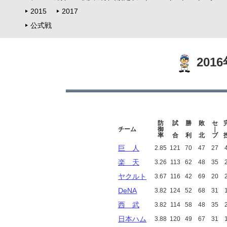
2015
2017
公式戦
201
防
試
勝
敗
セ
チーム
御
｜
率
合
利
北
ブ
巨 人
2.85
121
70
47
27
楽 天
3.26
113
62
48
35
ヤクルト
3.67
116
42
69
20
DeNA
3.82
124
52
68
31
西 武
3.82
114
58
48
35
日本ハム
3.88
120
49
67
31