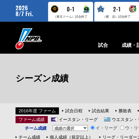
2026
0-1
2-1
8/7 Fri.
（東京ドーム）
試合終了
（横 浜）
試合終了
試合
成績・
シーズン成績
2016年度 ファーム
試合日程
試合結果
勝敗表
ファーム成績
イースタン・リーグ
ウエスタン・
イ・リーグ
ウ・リ
チーム成績
チーム成績
個人成績（規定以上）
リーグ・リーダー