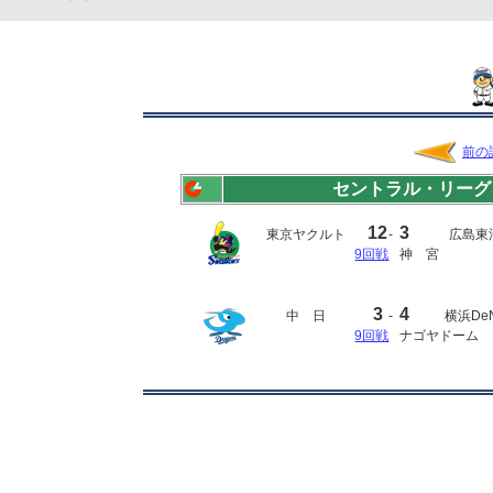
前の
セントラル・リーグ
12
3
東京ヤクルト
-
広島東
9回戦
神 宮
3
4
中 日
-
横浜De
9回戦
ナゴヤドーム