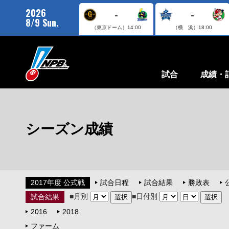
2026
-
-
8/9 Sun.
（東京ドーム）
14:00
（横 浜）
18:00
試合
成績・
シーズン成績
2017年度 公式戦
試合日程
試合結果
勝敗表
■月別
■日付別
試合結果
2016
2018
ファーム