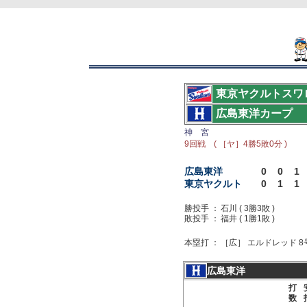
東京ヤクルトスワ
広島東洋カープ
神 宮
9回戦 ( ［ヤ］4勝5敗0分 )
広島東洋
0
0
1
東京ヤクルト
0
1
1
勝投手 ：
石川 ( 3勝3敗 )
敗投手 ：
福井 ( 1勝1敗 )
本塁打 ：
［広］ エルドレッド 8号 
広島東洋
打
数