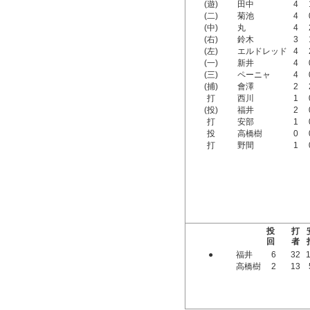
(遊)
田中
4
(二)
菊池
4
(中)
丸
4
(右)
鈴木
3
(左)
エルドレッド
4
(一)
新井
4
(三)
ペーニャ
4
(捕)
會澤
2
打
西川
1
(投)
福井
2
打
安部
1
投
高橋樹
0
打
野間
1
投
打
回
者
●
福井
6
32
高橋樹
2
13