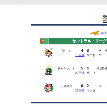
前の
セントラル・リーグ
4
8
読 売
-
阪 
18回戦
東京ドーム
5
4
東京ヤクルト
-
横浜De
20回戦
神 宮
6
2
広島東洋
-
中 
20回戦
マツダ