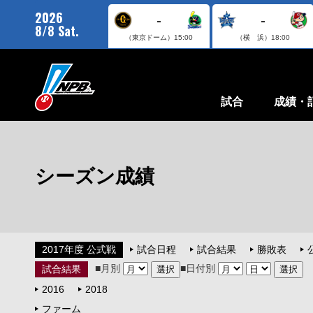
2026
-
-
8/8 Sat.
（東京ドーム）
15:00
（横 浜）
18:00
試合
成績・
シーズン成績
2017年度 公式戦
試合日程
試合結果
勝敗表
■月別
■日付別
試合結果
2016
2018
ファーム