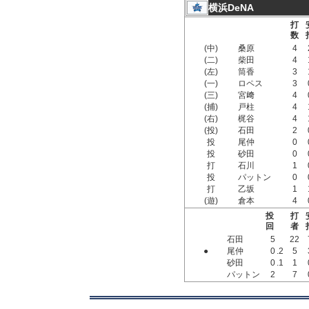
横浜DeNA
打
数
(中)
桑原
4
(二)
柴田
4
(左)
筒香
3
(一)
ロペス
3
(三)
宮﨑
4
(捕)
戸柱
4
(右)
梶谷
4
(投)
石田
2
投
尾仲
0
投
砂田
0
打
石川
1
投
パットン
0
打
乙坂
1
(遊)
倉本
4
投
打
回
者
石田
5
22
●
尾仲
0
.2
5
砂田
0
.1
1
パットン
2
7