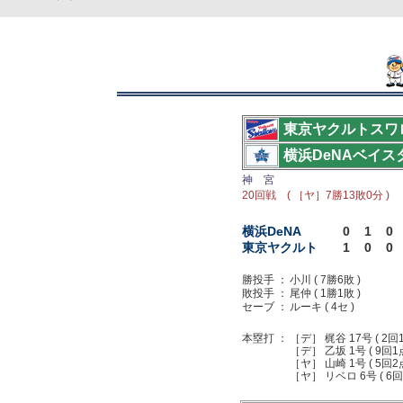
東京ヤクルトスワ
横浜DeNAベイス
神 宮
20回戦 ( ［ヤ］7勝13敗0分 )
横浜DeNA
0
1
0
東京ヤクルト
1
0
0
勝投手 ：
小川 ( 7勝6敗 )
敗投手 ：
尾仲 ( 1勝1敗 )
セーブ ：
ルーキ ( 4セ )
本塁打 ：
［デ］ 梶谷 17号 ( 2回
［デ］ 乙坂 1号 ( 9回1
［ヤ］ 山崎 1号 ( 5回2
［ヤ］ リベロ 6号 ( 6回