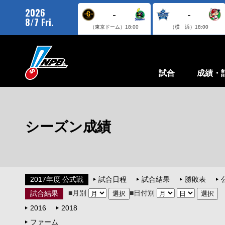
2026
-
-
8/7 Fri.
（東京ドーム）
18:00
（横 浜）
18:00
試合
成績・
シーズン成績
2017年度 公式戦
試合日程
試合結果
勝敗表
■月別
■日付別
試合結果
2016
2018
ファーム