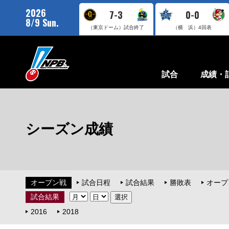
2026
7-3
0-0
8/9 Sun.
（東京ドーム）
試合終了
（横 浜）
4回表
試合
成績・
シーズン成績
オープン戦
試合日程
試合結果
勝敗表
オープ
試合結果
2016
2018