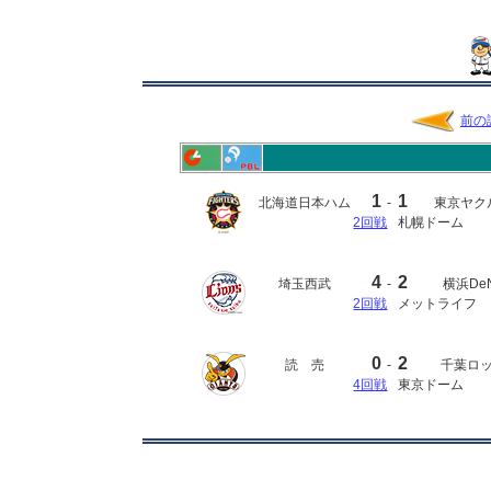
前の
1
1
北海道日本ハム
-
東京ヤク
2回戦
札幌ドーム
4
2
埼玉西武
-
横浜De
2回戦
メットライフ
0
2
読 売
-
千葉ロ
4回戦
東京ドーム