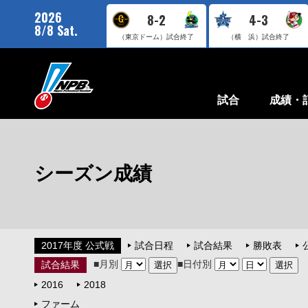
2026
8-2
4-3
8/8 Sat.
（東京ドーム）
試合終了
（横 浜）
試合終了
試合
成績・
シーズン成績
2017年度 公式戦
試合日程
試合結果
勝敗表
■月別
■日付別
試合結果
2016
2018
ファーム