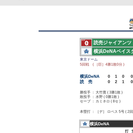
読売ジャイアンツ
横浜DeNAベイス
東京ドーム
5回戦 ( ［巨］4勝1敗0分 )
横浜DeNA
0
1
0
0
読 売
0
2
1
0
勝投手 ：
大竹寛 ( 3勝1敗 )
敗投手 ：
水野 ( 0勝1敗 )
セーブ ：
カミネロ ( 8セ )
本塁打 ：
［デ］ ロペス 5号 ( 2回
横浜DeNA
打