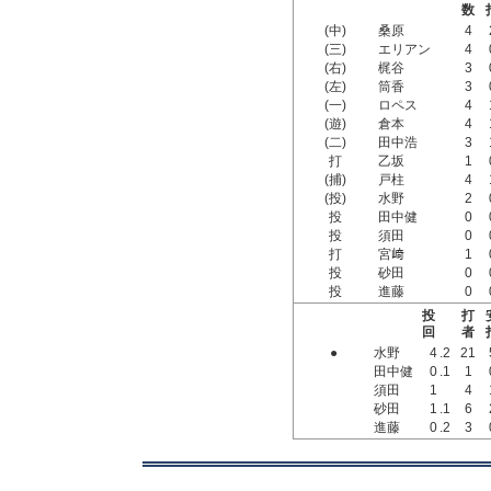
数
(中)
桑原
4
(三)
エリアン
4
(右)
梶谷
3
(左)
筒香
3
(一)
ロペス
4
(遊)
倉本
4
(二)
田中浩
3
打
乙坂
1
(捕)
戸柱
4
(投)
水野
2
投
田中健
0
投
須田
0
打
宮﨑
1
投
砂田
0
投
進藤
0
投
打
回
者
●
水野
4
.2
21
田中健
0
.1
1
須田
1
4
砂田
1
.1
6
進藤
0
.2
3