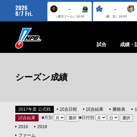
2026
-
-
8/7 Fri.
（東京ドーム）
18:00
（横 浜）
18:00
試合
成績・
シーズン成績
2017年度 公式戦
試合日程
試合結果
勝敗表
■月別
■日付別
試合結果
2016
2018
ファーム