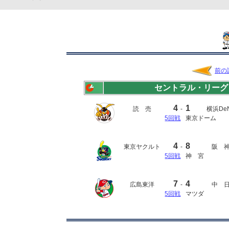
前の
セントラル・リーグ
4
1
読 売
-
横浜De
5回戦
東京ドーム
4
8
東京ヤクルト
-
阪 
5回戦
神 宮
7
4
広島東洋
-
中 
5回戦
マツダ