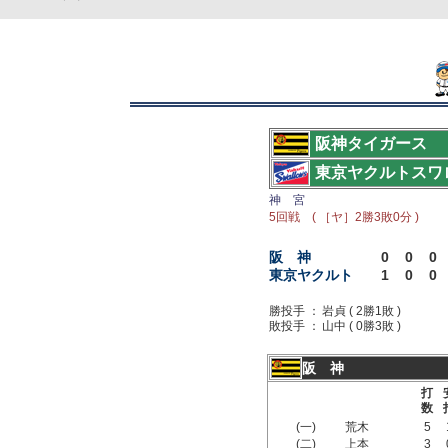
阪神タイガース
東京ヤクルトスワ
神 宮
5回戦 ( ［ヤ］2勝3敗0分 )
阪 神
0
0
0
東京ヤクルト
1
0
0
勝投手 ：
岩貞 ( 2勝1敗 )
敗投手 ：
山中 ( 0勝3敗 )
阪 神
打
数
(一)
荒木
5
(二)
上本
3