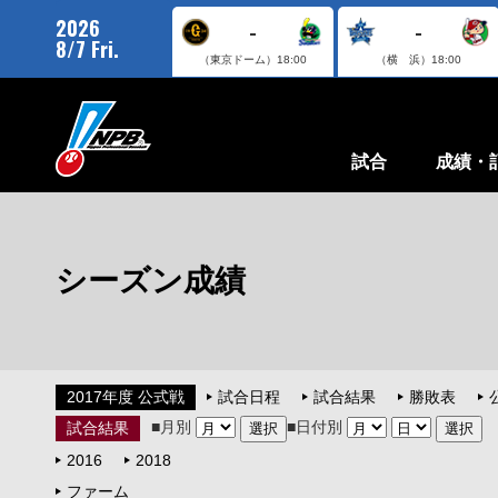
2026
-
-
8/7 Fri.
（東京ドーム）
18:00
（横 浜）
18:00
試合
成績・
シーズン成績
2017年度 公式戦
試合日程
試合結果
勝敗表
■月別
■日付別
試合結果
2016
2018
ファーム