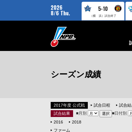
2026
5-10
8/6 Thu.
（横 浜）
試合終了
シーズン成績
2017年度 公式戦
試合日程
試合結
■月別
■日付別
試合結果
2016
2018
ファーム