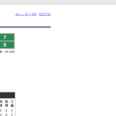
カレンダー 5月
-
5月17日
7
0
- 44,494
四
死
三
球
球
振
0
0
2
0
0
2