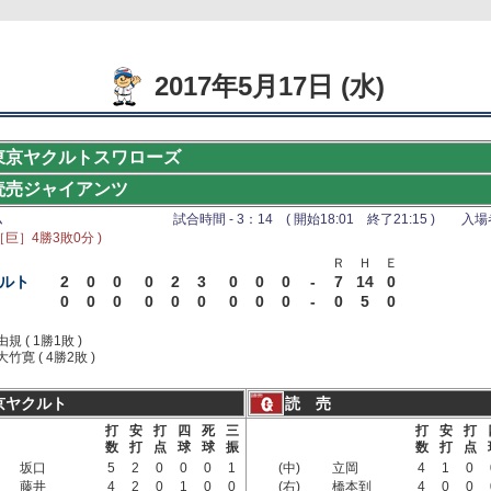
2017年5月17日 (水)
東京ヤクルトスワローズ
読売ジャイアンツ
ム
試合時間 - 3：14 ( 開始18:01 終了21:15 ) 入場者 
［巨］4勝3敗0分 )
Ｒ
Ｈ
Ｅ
ルト
2
0
0
0
2
3
0
0
0
-
7
14
0
0
0
0
0
0
0
0
0
0
-
0
5
0
由規 ( 1勝1敗 )
大竹寛 ( 4勝2敗 )
京ヤクルト
読 売
打
安
打
四
死
三
打
安
打
数
打
点
球
球
振
数
打
点
坂口
5
2
0
0
0
1
(中)
立岡
4
1
0
藤井
4
2
0
1
0
0
(右)
橋本到
4
0
0