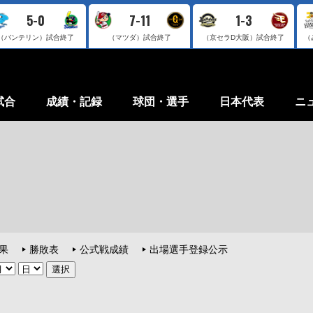
5-0
7-11
1-3
（バンテリン）
試合終了
（マツダ）
試合終了
（京セラD大阪）
試合終了
（
試合
成績・記録
球団・選手
日本代表
ニ
果
勝敗表
公式戦成績
出場選手登録公示