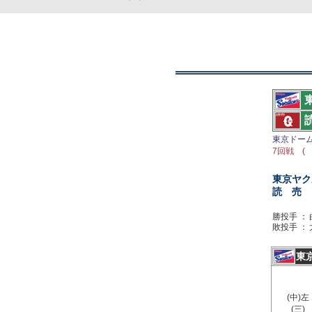
東京ドー
7回戦 ( 
東京ヤク
読 売
勝投手 ：
敗投手 ：
東
(中)左
(三)