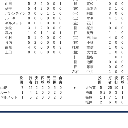
山田
5
2
2
0
0
1
捕
實松
0
0
0
雄平
5
4
2
0
0
0
(遊)
坂本勇
3
1
0
バレンティン
3
0
0
1
1
0
(一)
阿部
3
0
0
ルーキ
0
0
0
0
0
0
(三)
マギー
4
1
0
ギルメット
0
0
0
0
0
0
(左)
石川
3
1
0
大松
3
1
2
0
0
0
投
桜井
0
0
0
武内
1
0
1
1
0
1
打
長野
1
1
0
中村
5
1
0
0
0
0
(二)
吉川尚
4
0
0
谷内
5
2
0
0
0
1
(捕)
小林
2
0
0
由規
4
0
0
0
0
3
打左
重信
1
0
0
上田
0
0
0
0
0
0
(投)
大竹寛
1
0
0
打
脇谷
1
0
0
投
池田
0
0
0
投
篠原
0
0
0
左右
中井
1
0
0
投
打
安
四
死
三
自
投
打
安
四
回
者
打
球
球
振
責
回
者
打
球
由規
7
25
2
2
0
5
0
●
大竹寛
5
25
10
1
ルーキ
1
4
1
0
0
2
0
池田
0
.2
6
3
1
ギルメット
1
5
2
0
0
2
0
篠原
1
.1
7
1
1
桜井
2
6
0
0