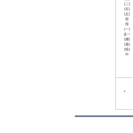
(二)
(右)
(左)
投
投
(一)
走一
(捕)
(遊)
(投)
中
○