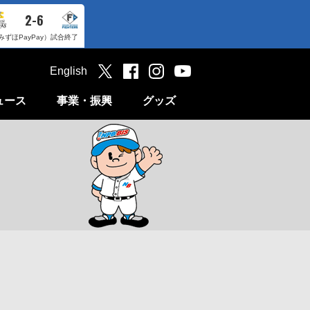
2-6
みずほPayPay）
試合終了
English
ュース
事業・振興
グッズ