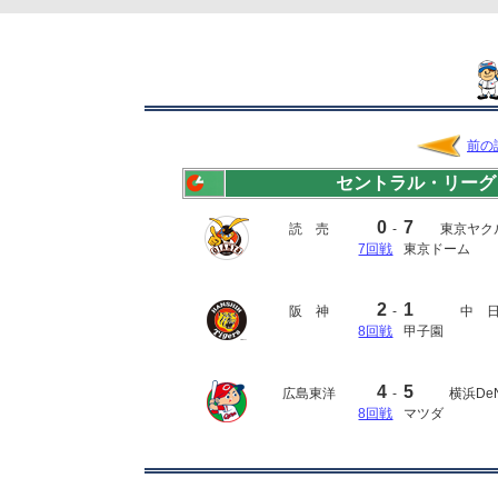
前の
セントラル・リーグ
0
7
読 売
-
東京ヤク
7回戦
東京ドーム
2
1
阪 神
-
中 
8回戦
甲子園
4
5
広島東洋
-
横浜De
8回戦
マツダ