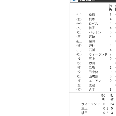
打
数
(中)
桑原
5
(右)
梶谷
4
(一)
ロペス
4
(左)
筒香
4
投
パットン
0
(三)
宮﨑
4
走三
柴田
0
(捕)
戸柱
4
(二)
石川
4
(投)
ウィーランド
2
投
三上
0
投
砂田
0
打
乙坂
1
投
田中健
0
投
山﨑康
0
打
エリアン
0
左
荒波
0
(遊)
倉本
3
投
打
回
者
ウィーランド
6
24
三上
0
.1
5
砂田
0
.2
3