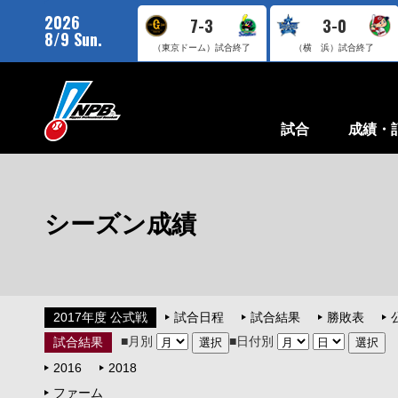
2026
7-3
3-0
8/9 Sun.
（東京ドーム）
試合終了
（横 浜）
試合終了
試合
成績・
シーズン成績
2017年度 公式戦
試合日程
試合結果
勝敗表
■月別
■日付別
試合結果
2016
2018
ファーム