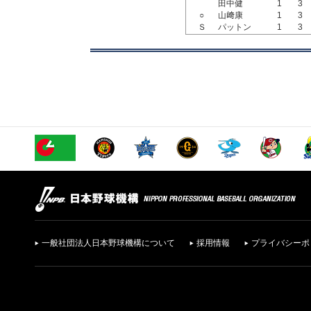
田中健
1
3
○
山﨑康
1
3
Ｓ
パットン
1
3
一般社団法人日本野球機構について
採用情報
プライバシーポ