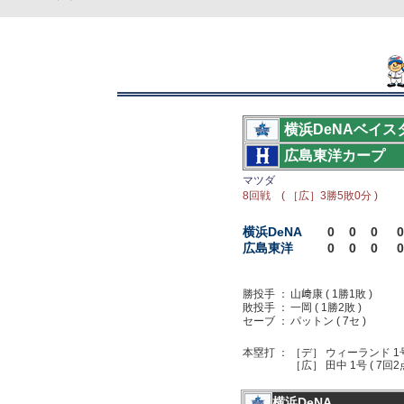
横浜DeNAベイス
広島東洋カープ
マツダ
8回戦 ( ［広］3勝5敗0分 )
横浜DeNA
0
0
0
0
広島東洋
0
0
0
0
勝投手 ：
山﨑康 ( 1勝1敗 )
敗投手 ：
一岡 ( 1勝2敗 )
セーブ ：
パットン ( 7セ )
本塁打 ：
［デ］ ウィーランド 1号 
［広］ 田中 1号 ( 7回2
横浜DeNA