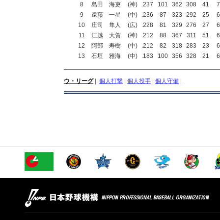
8
島田 海吏
(神)
.237
101
362
308
41
7
9
遠藤 一星
(中)
.236
87
323
292
25
6
10
庄司 隼人
(広)
.228
81
329
276
27
6
11
江越 大賀
(神)
.212
88
367
311
51
6
12
阿部 寿樹
(中)
.212
82
318
283
23
6
13
石垣 雅海
(中)
.183
100
356
328
21
6
ウ・リーグ
||
個人打撃
|
個人投手
|
個人守備
|