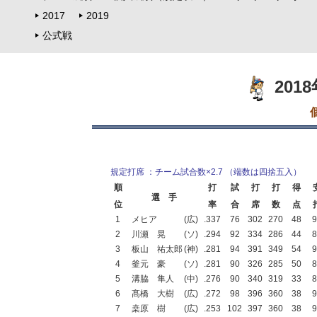
2017
2019
公式戦
201
規定打席 ：チーム試合数×2.7 （端数は四捨五入）
順
打
試
打
打
得
選 手
位
率
合
席
数
点
1
メヒア
(広)
.337
76
302
270
48
9
2
川瀬 晃
(ソ)
.294
92
334
286
44
8
3
板山 祐太郎
(神)
.281
94
391
349
54
9
4
釜元 豪
(ソ)
.281
90
326
285
50
8
5
溝脇 隼人
(中)
.276
90
340
319
33
8
6
髙橋 大樹
(広)
.272
98
396
360
38
9
7
桒原 樹
(広)
.253
102
397
360
38
9