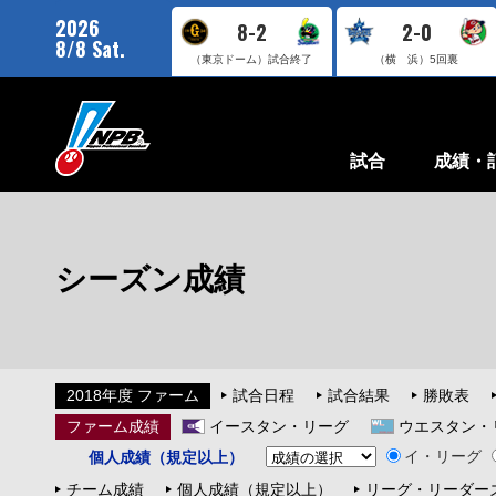
2026
8-2
2-0
8/8 Sat.
（東京ドーム）
試合終了
（横 浜）
5回裏
試合
成績・
シーズン成績
2018年度 ファーム
試合日程
試合結果
勝敗表
ファーム成績
イースタン・リーグ
ウエスタン・
イ・リーグ
個人成績（規定以上）
チーム成績
個人成績（規定以上）
リーグ・リーダー